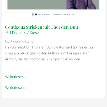
Contigous Stricken mit Thorsten Duit
18. März 2025
/
Kurse.
Contigous Knitting
Im Kurs zeigt Dir Thorsten Duit die Konstruktion eines von
oben am Stück gestrickten Pullovers mit eingesetzten
Ärmeln, die dennoch gleich mitgestrickt werden.
…
Contigous
Weiterlesen »
Stricken
Contigous
Weiterlesen »
mit
Stricken
Thorsten
mit
Duit
Thorsten