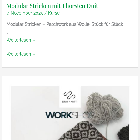
Modular Stricken mit Thorsten Duit
7. November 2025
/
Kurse.
Modular Stricken – Patchwork aus Wolle, Stück für Stück
…
Modular
Weiterlesen »
Stricken
Modular
Weiterlesen »
mit
Stricken
Thorsten
mit
Duit
Thorsten
Duit