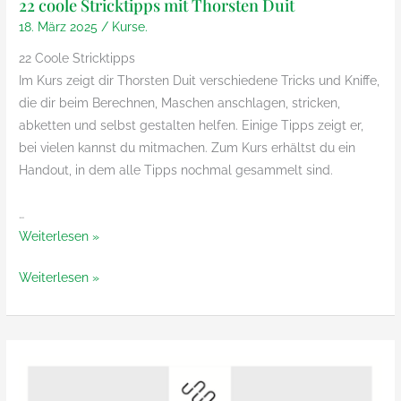
22 coole Stricktipps mit Thorsten Duit
18. März 2025
/
Kurse.
22 Coole Stricktipps
Im Kurs zeigt dir Thorsten Duit verschiedene Tricks und Kniffe,
die dir beim Berechnen, Maschen anschlagen, stricken,
abketten und selbst gestalten helfen. Einige Tipps zeigt er,
bei vielen kannst du mitmachen. Zum Kurs erhältst du ein
Handout, in dem alle Tipps nochmal gesammelt sind.
…
22
Weiterlesen »
coole
22
Weiterlesen »
Stricktipps
coole
mit
Stricktipps
Thorsten
mit
Duit
Thorsten
Duit