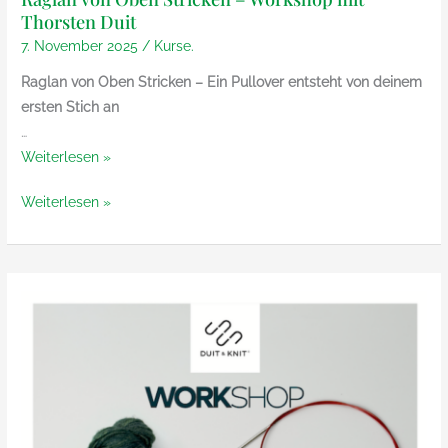
Thorsten Duit
7. November 2025
/
Kurse.
Raglan von Oben Stricken – Ein Pullover entsteht von deinem
ersten Stich an
…
Raglan
Weiterlesen »
von
Raglan
Weiterlesen »
Oben
von
Stricken
Oben
–
Stricken
Workshop
–
mit
Workshop
Thorsten
mit
Duit
Thorsten
Duit