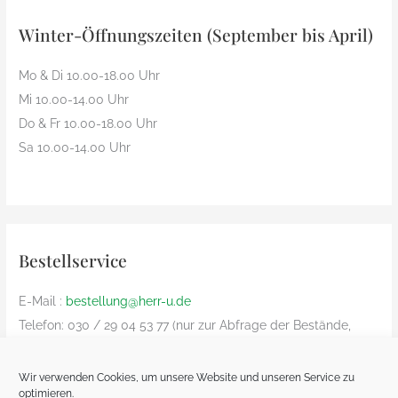
Winter-Öffnungszeiten (September bis April)
Mo & Di 10.00-18.00 Uhr
Mi 10.00-14.00 Uhr
Do & Fr 10.00-18.00 Uhr
Sa 10.00-14.00 Uhr
Bestellservice
E-Mail :
bestellung@herr-u.de
Telefon: 030 / 29 04 53 77 (nur zur Abfrage der Bestände,
Bestelliung nur per Email)
nur innerhalb Deutschland (Versandkosten: € 8,90)
Wir verwenden Cookies, um unsere Website und unseren Service zu
optimieren.
Bezahlung nur Vorkasse und nur von deutschem Bankkonto