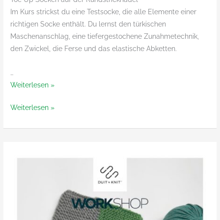
Im Kurs strickst du eine Testsocke, die alle Elemente einer
richtigen Socke enthält. Du lernst den türkischen
Maschenanschlag, eine tiefergestochene Zunahmetechnik,
den Zwickel, die Ferse und das elastische Abketten.
…
Toe
Weiterlesen »
Up
Toe
Weiterlesen »
Socken
Up
mit
Socken
Thorsten
mit
Duit
Thorsten
Duit