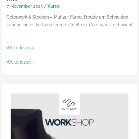
7. November 2025
/
Kurse.
Colorwork & Steeken – Mut zur Farbe, Freude am Schneiden
Tauche ein in die faszinierende Welt der Colorwork-Techniken!
…
Colorwork
Weiterlesen »
&
Colorwork
Weiterlesen »
Steeken-
&
Workshop
Steeken-
mit
Workshop
Thorsten
mit
Duit
Thorsten
Duit