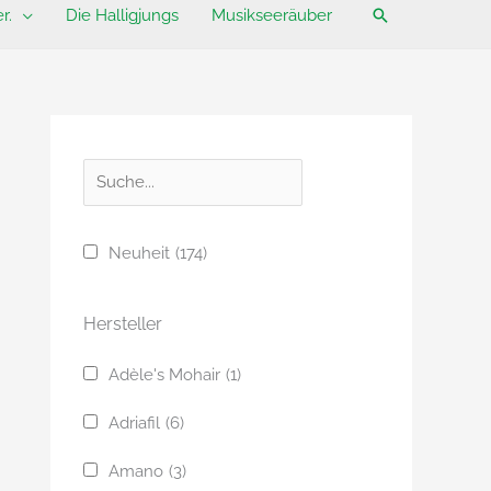
Suchen
r.
Die Halligjungs
Musikseeräuber
S
u
c
Neuheit
(174)
h
e
Hersteller
Adèle's Mohair
(1)
Adriafil
(6)
Amano
(3)