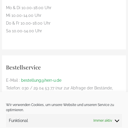
Mo & Di 10.00-18.00 Uhr
Mi 10.00-14.00 Uhr
Do & Fr 10.00-18.00 Uhr
Sa 10.00-14.00 Uhr
Bestellservice
E-Mail :
bestellung@herr-u.de
Telefon: 030 / 29 04 53 77 (nur zur Abfrage der Bestände,
Bestelliung nur per Email)
nur innerhalb Deutschland (Versandkosten: € 8,90)
Wir verwenden Cookies, um unsere Website und unseren Service zu
optimieren.
Bezahlung nur Vorkasse und nur von deutschem Bankkonto
zu deutschem Bankkonto – kein Paypal
Funktional
Immer aktiv