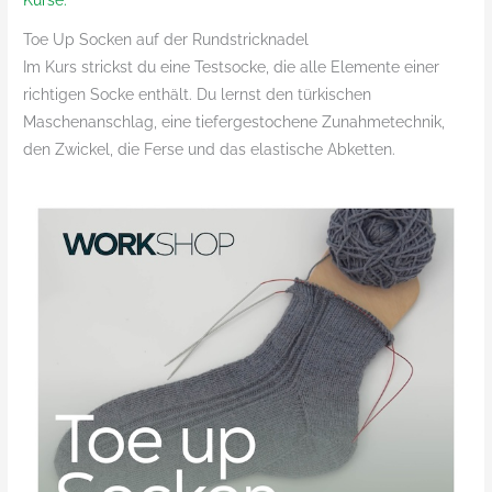
Kurse.
Toe Up Socken auf der Rundstricknadel
Im Kurs strickst du eine Testsocke, die alle Elemente einer
richtigen Socke enthält. Du lernst den türkischen
Maschenanschlag, eine tiefergestochene Zunahmetechnik,
den Zwickel, die Ferse und das elastische Abketten.