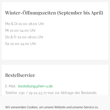
Winter-Öffnungszeiten (September bis April)
Mo & Di 10.00-18.00 Uhr
Mi 10.00-14.00 Uhr
Do & Fr 10.00-18.00 Uhr
Sa 10.00-14.00 Uhr
Bestellservice
E-Mail :
bestellung@herr-u.de
Telefon: 030 / 29 04 53 77 (nur zur Abfrage der Bestände,
Bestelliung nur per Email)
nur innerhalb Deutschland (Versandkosten: € 8,90)
Wir verwenden Cookies, um unsere Website und unseren Service zu