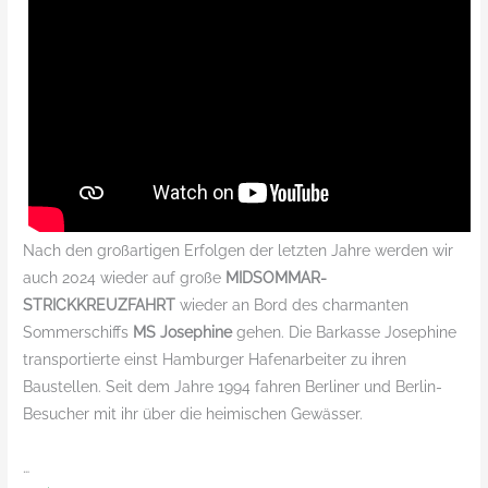
Nach den großartigen Erfolgen der letzten Jahre werden wir
auch 2024 wieder auf große
MIDSOMMAR-
STRICKKREUZFAHRT
wieder an Bord des charmanten
Sommerschiffs
MS Josephine
gehen. Die Barkasse Josephine
transportierte einst Hamburger Hafenarbeiter zu ihren
Baustellen. Seit dem Jahre 1994 fahren Berliner und Berlin-
Besucher mit ihr über die heimischen Gewässer.
…