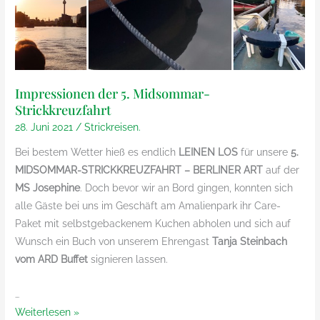
Impressionen der 5. Midsommar-
Strickkreuzfahrt
28. Juni 2021
/
Strickreisen.
Bei bestem Wetter hieß es endlich
LEINEN LOS
für unsere
5.
MIDSOMMAR-STRICKKREUZFAHRT – BERLINER ART
auf der
MS Josephine
. Doch bevor wir an Bord gingen, konnten sich
alle Gäste bei uns im Geschäft am Amalienpark ihr Care-
Paket mit selbstgebackenem Kuchen abholen und sich auf
Wunsch ein Buch von unserem Ehrengast
Tanja Steinbach
vom ARD Buffet
signieren lassen.
…
Impressionen
Weiterlesen »