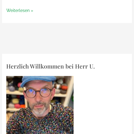
der
Impressionen
Weiterlesen »
5.
der
Midsommar-
5.
Strickkreuzfahrt
Midsommar-
Strickkreuzfahrt
Herzlich Willkommen bei Herr U.