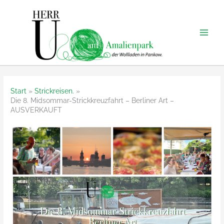
Zum
Inhalt
springen
Start
Strickreisen.
Die 8. Midsommar-Strickkreuzfahrt – Berliner Art –
AUSVERKAUFT