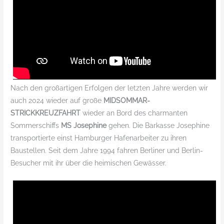
Nach den großartigen Erfolgen der letzten Jahre werden wir
auch 2024 wieder auf große
MIDSOMMAR-
STRICKKREUZFAHRT
wieder an Bord des charmanten
Sommerschiffs
MS Josephine
gehen. Die Barkasse Josephine
transportierte einst Hamburger Hafenarbeiter zu ihren
Baustellen. Seit dem Jahre 1994 fahren Berliner und Berlin-
Besucher mit ihr über die heimischen Gewässer.