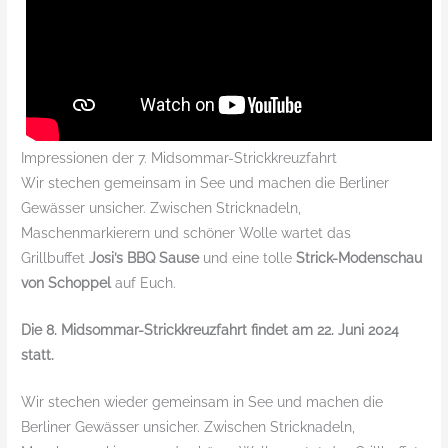
Impressionen der 7. Midsommar-Strickkreuzfahrt
Wir stechen gemeinsam in See und machen die Berliner
Gewässer unsicher. Zwischen Stricknadeln,
Maschenmarkierern und schöner Wolle wartet das
Grillbuffet
Josi’s BBQ Sause
und eine tolle
Strick-Modenschau
von Schoppel
auf Euch.
Die 8. Midsommar-Strickkreuzfahrt findet am 22. Juni 2024
statt.
Wir stechen wieder gemeinsam in See und machen die
Berliner Gewässer unsicher. Zwischen Stricknadeln,