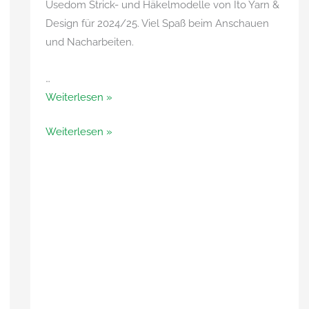
Usedom Strick- und Häkelmodelle von Ito Yarn &
Design für 2024/25. Viel Spaß beim Anschauen
und Nacharbeiten.
…
Die
Weiterlesen »
Herr
Die
Weiterlesen »
U-
Herr
ITO
U-
Modenschau
ITO
2024/25
Modenschau
2024/25