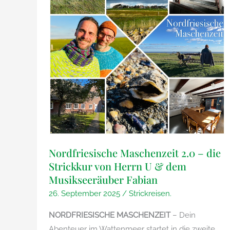
Nordfriesische Maschenzeit 2.0 – die
Strickkur von Herrn U & dem
Musikseeräuber Fabian
26. September 2025
/
Strickreisen.
NORDFRIESISCHE MASCHENZEIT
– Dein
Abenteuer im Wattenmeer startet in die zweite