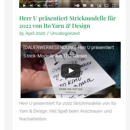
Herr U präsentiert Strickmodelle für
2022 von Ito Yarn & Design
19. April 2022
/
Uncategorized
[DAUERWERBESENDUNG] Herr U präsentiert
Strick-Modelle aus ITO-Garnen
Herr U präsentiert für 2022 Strickmodelle von Ito
Yarn & Design. Viel Spaß beim Anschauen und
Nacharbeiten.