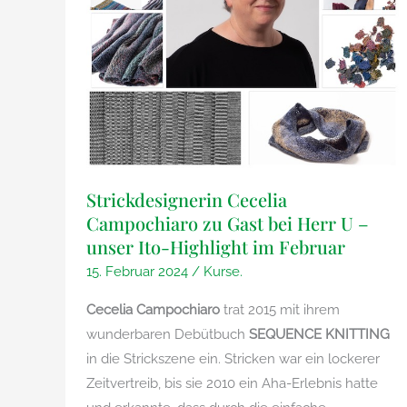
dem
Fabian
Musikseeräuber
Fabian
Strickdesignerin Cecelia
Campochiaro zu Gast bei Herr U –
unser Ito-Highlight im Februar
15. Februar 2024
/
Kurse.
Cecelia Campochiaro
trat 2015 mit ihrem
wunderbaren Debütbuch
SEQUENCE KNITTING
in die Strickszene ein. Stricken war ein lockerer
Zeitvertreib, bis sie 2010 ein Aha-Erlebnis hatte