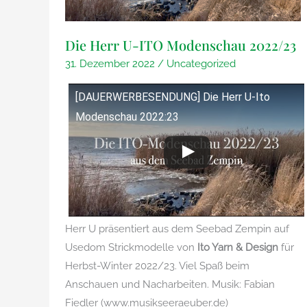
Ito-
im
Highlight
Februar
im
Die Herr U-ITO Modenschau 2022/23
Februar
31. Dezember 2022
/
Uncategorized
[DAUERWERBESENDUNG] Die Herr U-Ito
Modenschau 2022:23
Herr U präsentiert aus dem Seebad Zempin auf
Usedom Strickmodelle von
Ito Yarn & Design
für
Herbst-Winter 2022/23. Viel Spaß beim
Anschauen und Nacharbeiten. Musik: Fabian
Fiedler (www.musikseeraeuber.de)