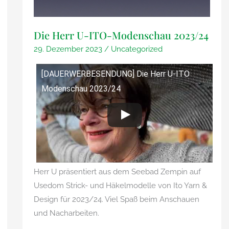
Die Herr U-ITO-Modenschau 2023/24
29. Dezember 2023
/
Uncategorized
[DAUERWERBESENDUNG] Die Herr U-ITO
Modenschau 2023/24
Herr U präsentiert aus dem Seebad Zempin auf
Usedom Strick- und Häkelmodelle von Ito Yarn &
Design für 2023/24. Viel Spaß beim Anschauen
und Nacharbeiten.