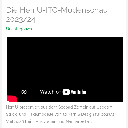
Die Herr U-ITO-Modenschau
2023/24
Uncategorized
Herr U präsentiert aus dem Seebad Zempin auf Usedom
Strick- und Häkelmodelle von Ito Yarn & Design für 2023/24.
Viel Spaß beim Anschauen und Nacharbeiten.