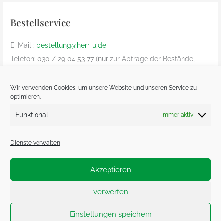
Bestellservice
E-Mail :
bestellung@herr-u.de
Telefon: 030 / 29 04 53 77 (nur zur Abfrage der Bestände,
Bestelliung nur per Email)
nur innerhalb Deutschland (Versandkosten: € 8,90)
Wir verwenden Cookies, um unsere Website und unseren Service zu
optimieren.
Bezahlung nur Vorkasse und nur von deutschem Bankkonto
zu deutschem Bankkonto – kein Paypal
Funktional
Immer aktiv
Dienste verwalten
Akzeptieren
Impressum.
Datenschutzerklärung.
verwerfen
Cookie-Richtlinie (EU)
Einstellungen speichern
Copyright © 2026 Herr U am Amalienpark | Powered by
Astra-