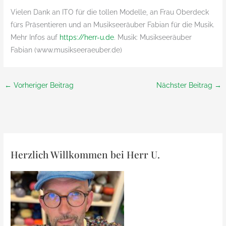
Vielen Dank an ITO für die tollen Modelle, an Frau Oberdeck
fürs Präsentieren und an Musikseeräuber Fabian für die Musik.
Mehr Infos auf
https://herr-u.de
. Musik: Musikseeräuber
Fabian (www.musikseeraeuber.de)
←
Vorheriger Beitrag
Nächster Beitrag
→
Herzlich Willkommen bei Herr U.