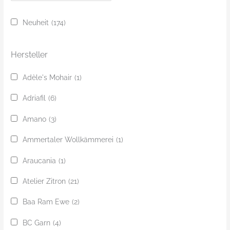
u
c
Neuheit
(174)
h
e
Hersteller
Adèle's Mohair
(1)
Adriafil
(6)
Amano
(3)
Ammertaler Wollkämmerei
(1)
Araucania
(1)
Atelier Zitron
(21)
Baa Ram Ewe
(2)
BC Garn
(4)