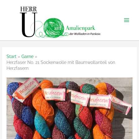
Zum
Inhalt
springen
Start
Garne
Herzfaser No. 21 Sockenwolle mit Baumwollanteil von
Herzfasern