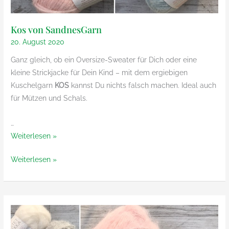
Kos von SandnesGarn
20. August 2020
Ganz gleich, ob ein Oversize-Sweater für Dich oder eine
kleine Strickjacke für Dein Kind – mit dem ergiebigen
Kuschelgarn
KOS
kannst Du nichts falsch machen. Ideal auch
für Mützen und Schals.
…
Kos
Weiterlesen »
von
Kos
Weiterlesen »
SandnesGarn
von
SandnesGarn