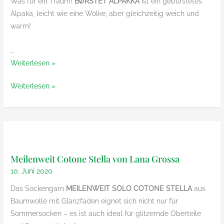
Was für ein Traum!
BØRSTET ALPAKKA
ist ein gebürstetes
Alpaka, leicht wie eine Wolke, aber gleichzeitig weich und
warm!
…
Børstet
Weiterlesen »
Alpakka
Børstet
Weiterlesen »
von
Alpakka
SandnesGarn
von
SandnesGarn
Meilenweit Cotone Stella von Lana Grossa
10. Juni 2020
Das Sockengarn
MEILENWEIT SOLO COTONE STELLA
aus
Baumwolle mit Glanzfaden eignet sich nicht nur für
Sommersocken – es ist auch ideal für glitzernde Oberteile