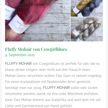
Fluffy Mohair von Cowgirlblues
9. September 2021
FLUFFY MOHAIR
von Cowgirlblues ist perfekt für alle, die es
etwas dicker mögen, aber nicht auf den Flausch eines
Mohair-Garns verzichten wollen. Das Garn ist extrem ergiebig.
Für einen Kurzpullover mit Nadelstärke 8mm gestrickt,
benötigt man nur 200g.
FLUFFY MOHAIR
sollte sehr locker
verarbeitet werden, damit sie ihre volle Weichheit entfalten
kann. Das Mohair kommt aus Südafrika und wird dort mit viel
Liebe und Sachverstand per Hand gefärbt.