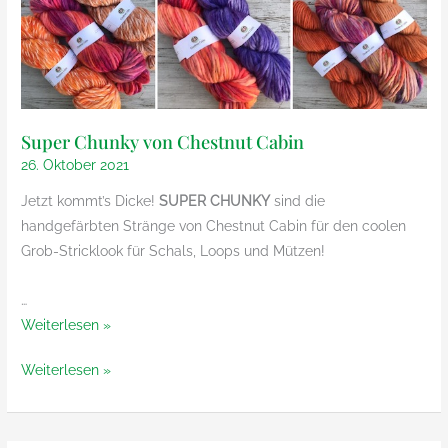
Super Chunky von Chestnut Cabin
26. Oktober 2021
Jetzt kommt’s Dicke!
SUPER CHUNKY
sind die
handgefärbten Stränge von Chestnut Cabin für den coolen
Grob-Stricklook für Schals, Loops und Mützen!
…
Super
Weiterlesen »
Chunky
Super
Weiterlesen »
von
Chunky
Chestnut
von
Cabin
Chestnut