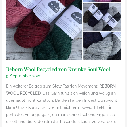
Reborn Wool Recycled von Kremke Soul Wool
9. September 2021
Ein weiterer Beitrag zum Slow Fashion Movement:
REBORN
WOOL RECYCLED
. Das Garn fühlt sich weich und wollig an –
überhaupt nicht künstlich. Bei den Farben findest Du sowohl
klare Unis als auch solche mit leichtem Tweed-Effekt. Ein
perfektes Anfängergarn, da man schnell schöne Ergbnisse
erzielt und die Fadenstruktur besonders leicht zu verarbeiten