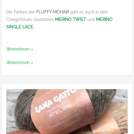
Die Farben der
FLUFFY MOHAIR
gibt es auch in den
Cowgirlblues-Qualitäten
MERINO TWIST
und
MERINO
SINGLE LACE.
…
Fluffy
Weiterlesen »
Mohair
Fluffy
Weiterlesen »
von
Mohair
Cowgirlblues
von
Cowgirlblues