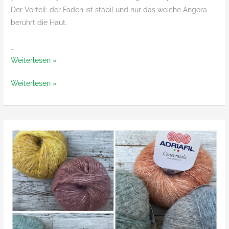
Der Vorteil: der Faden ist stabil und nur das weiche Angora
berührt die Haut.
…
Angora’s
Weiterlesen »
Finest
Angora’s
Weiterlesen »
von
Finest
Lotus
von
Yarns
Lotus
Yarns