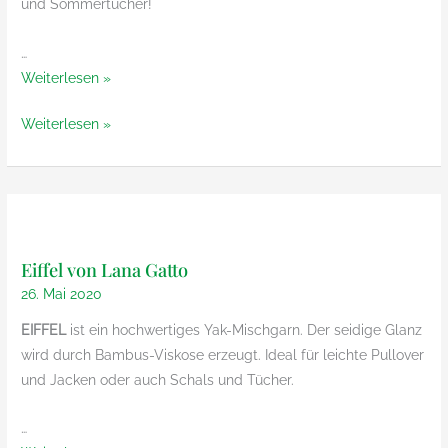
und Sommertücher!
…
Meilenweit
Weiterlesen »
Cotone
Meilenweit
Weiterlesen »
Stella
Cotone
von
Stella
Lana
von
Grossa
Lana
Grossa
Eiffel von Lana Gatto
26. Mai 2020
EIFFEL
ist ein hochwertiges Yak-Mischgarn. Der seidige Glanz
wird durch Bambus-Viskose erzeugt. Ideal für leichte Pullover
und Jacken oder auch Schals und Tücher.
…