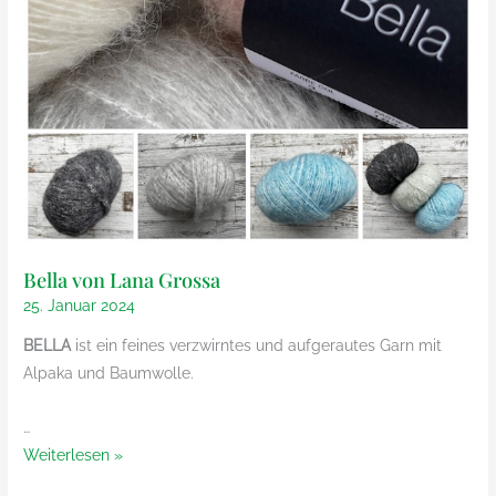
Bella von Lana Grossa
25. Januar 2024
BELLA
ist ein feines verzwirntes und aufgerautes Garn mit
Alpaka und Baumwolle.
…
Bella
Weiterlesen »
von