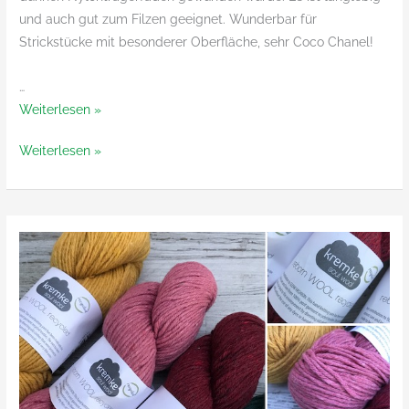
und auch gut zum Filzen geeignet. Wunderbar für
Strickstücke mit besonderer Oberfläche, sehr Coco Chanel!
…
Caracurl
Weiterlesen »
von
Caracurl
Weiterlesen »
Lanamania
von
Lanamania