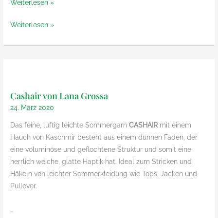
Eiffel
Weiterlesen »
von
Eiffel
Weiterlesen »
Lana
von
Gatto
Lana
Gatto
Cashair von Lana Grossa
24. März 2020
Das feine, luftig leichte Sommergarn
CASHAIR
mit einem
Hauch von Kaschmir besteht aus einem dünnen Faden, der
eine voluminöse und geflochtene Struktur und somit eine
herrlich weiche, glatte Haptik hat. Ideal zum Stricken und
Häkeln von leichter Sommerkleidung wie Tops, Jacken und
Pullover.
…