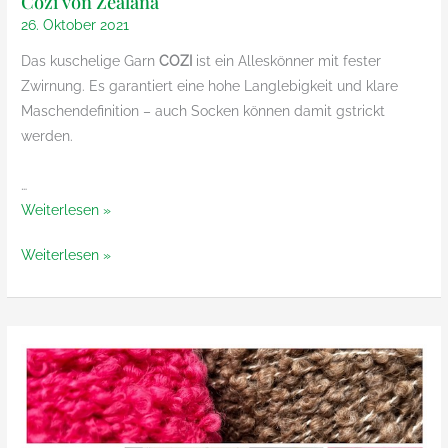
Cozi von Zealana
26. Oktober 2021
Das kuschelige Garn
COZI
ist ein Alleskönner mit fester
Zwirnung. Es garantiert eine hohe Langlebigkeit und klare
Maschendefinition – auch Socken können damit gstrickt
werden.
…
Cozi
Weiterlesen »
von
Cozi
Weiterlesen »
Zealana
von
Zealana