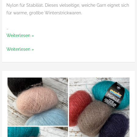
Nylon für Stabiliät. Dieses vielseitige, weiche Garn eignet sich
für warme, großbe Winterstrickwaren.
…
CME
Weiterlesen »
CYOU
CME
Weiterlesen »
Mohair
CYOU
Chunky
Mohair
von
Chunky
Kokon
von
Yarn
Kokon
Yarn