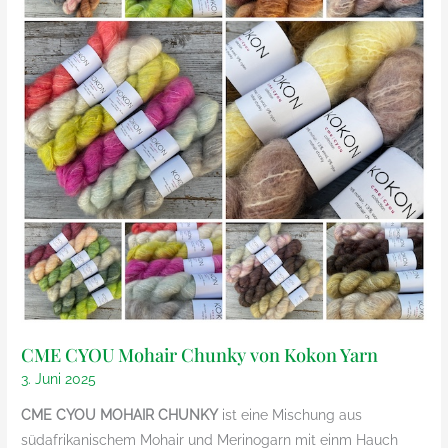
CME CYOU Mohair Chunky von Kokon Yarn
3. Juni 2025
CME CYOU MOHAIR
CHUNKY
ist eine Mischung aus
südafrikanischem Mohair und Merinogarn mit einm Hauch