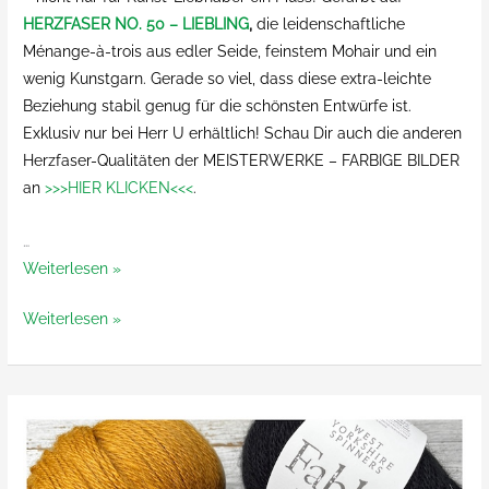
HERZFASER NO. 50 – LIEBLING
,
die leidenschaftliche
Ménange-à-trois aus edler Seide, feinstem Mohair und ein
wenig Kunstgarn. Gerade so viel, dass diese extra-leichte
Beziehung stabil genug für die schönsten Entwürfe ist.
Exklusiv nur bei Herr U erhältlich! Schau Dir auch die anderen
Herzfaser-Qualitäten der MEISTERWERKE – FARBIGE BILDER
an
>>>HIER KLICKEN<<<
.
…
Herzfaser
Weiterlesen »
No.
Herzfaser
Weiterlesen »
50
No.
–
50
Liebling
–
–
Liebling
Meisterwerke
–
–
Meisterwerke
Farbige