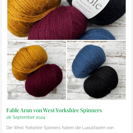
–
Bilder
Farbige
von
Bilder
Herzfasern
von
Herzfasern
Fable Aran von West Yorkshire Spinners
28. September 2024
Die West Yorkshire Spinners haben die Luxusfasern von