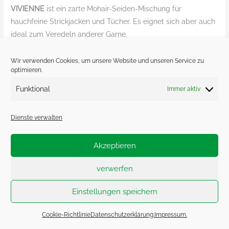
VIVIENNE
ist ein zarte Mohair-Seiden-Mischung für
hauchfeine Strickjacken und Tücher. Es eignet sich aber auch
ideal zum Veredeln anderer Garne.
…
Wir verwenden Cookies, um unsere Website und unseren Service zu
optimieren.
Vivienne
Weiterlesen »
von
Funktional
Immer aktiv
Vivienne
Weiterlesen »
Sesia
von
Dienste verwalten
Sesia
Akzeptieren
verwerfen
Einstellungen speichern
Cookie-Richtlinie
Datenschutzerklärung.
Impressum.