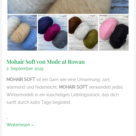
Mohair Soft von Mode at Rowan
2. September 2025
MOHAIR SOFT
ist ein Garn wie eine Umarmung: zart,
wärmend und federleicht.
MOHAIR SOFT
verwandelt jedes
Wintermodell in ein kuscheliges Lieblingsstück, das dich
sanft durch kalte Tage begleitet.
…
Mohair
Weiterlesen »
Soft