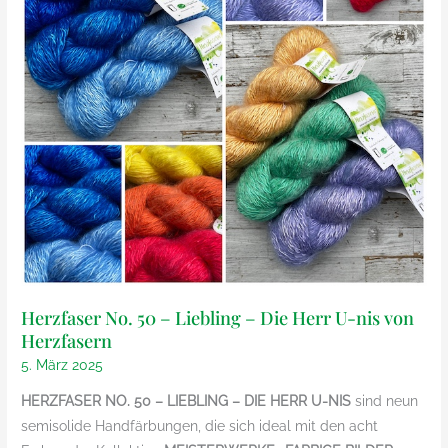
Herzfaser No. 50 – Liebling – Die Herr U-nis von
Herzfasern
5. März 2025
HERZFASER NO. 50 – LIEBLING – DIE HERR U-NIS
sind neun
semisolide Handfärbungen, die sich ideal mit den acht