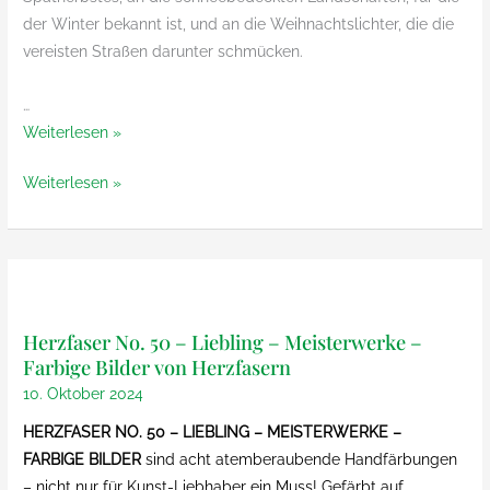
der Winter bekannt ist, und an die Weihnachtslichter, die die
vereisten Straßen darunter schmücken.
…
Rittou
Weiterlesen »
von
Rittou
Weiterlesen »
Noro
von
Noro
Herzfaser No. 50 – Liebling – Meisterwerke –
Farbige Bilder von Herzfasern
10. Oktober 2024
HERZFASER NO. 50 – LIEBLING – MEISTERWERKE –
FARBIGE BILDER
sind acht atemberaubende Handfärbungen
– nicht nur für Kunst-Liebhaber ein Muss! Gefärbt auf