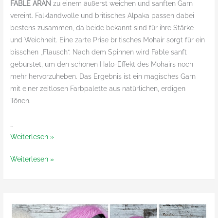
FABLE ARAN
zu einem äußerst weichen und sanften Garn
vereint. Falklandwolle und britisches Alpaka passen dabei
bestens zusammen, da beide bekannt sind für ihre Stärke
und Weichheit. Eine zarte Prise britisches Mohair sorgt für ein
bisschen „Flausch“. Nach dem Spinnen wird Fable sanft
gebürstet, um den schönen Halo-Effekt des Mohairs noch
mehr hervorzuheben. Das Ergebnis ist ein magisches Garn
mit einer zeitlosen Farbpalette aus natürlichen, erdigen
Tönen.
…
Fable
Weiterlesen »
Aran
Fable
Weiterlesen »
von
Aran
West
von
Yorkshire
West
Spinners
Yorkshire