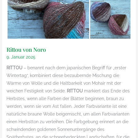
Rittou von Noro
9. Januar 2025
RITTOU
– benannt nach dem japanischen Begriff für „erster
Wintertag“, kombiniert diese bezaubernde Mischung die
Wärme von Wolle und die Haltbarkeit von Mohair mit der
weichen Festigkeit von Seide.
RITTOU
markiert das Ende des
Herbstes, wenn alle Farben der Blätter beginnen, braun zu
werden, wenn sie vom Ast fallen. Jeder Farbvariante ist eine
natürliche braune Wolle beigemischt, um allen Farbvarianten
einen Herbstton zu verleihen. Die Farbgebung erinnert an die
schwindenden goldenen Sonnenuntergänge des
Spätherbstes, an die schneebedeckten Landschaften, für die