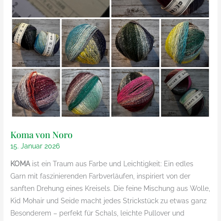
Koma von Noro
15. Januar 2026
KOMA
ist ein Traum aus Farbe und Leichtigkeit: Ein edles
Garn mit faszinierenden Farbverläufen, inspiriert von der
sanften Drehung eines Kreisels. Die feine Mischung aus Wolle,
Kid Mohair und Seide macht jedes Strickstück zu etwas ganz
Besonderem – perfekt für Schals, leichte Pullover und