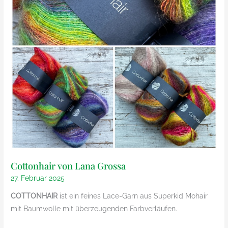
von
nis
Herzfasern
von
Herzfasern
Cottonhair von Lana Grossa
27. Februar 2025
COTTONHAIR
ist ein feines Lace-Garn aus Superkid Mohair
mit Baumwolle mit überzeugenden Farbverläufen.