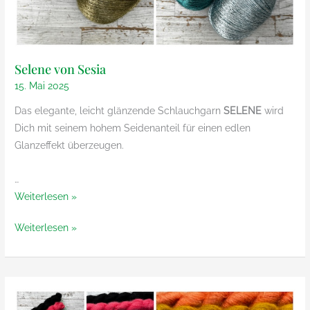
Selene von Sesia
15. Mai 2025
Das elegante, leicht glänzende Schlauchgarn
SELENE
wird
Dich mit seinem hohem Seidenanteil für einen edlen
Glanzeffekt überzeugen.
…
Selene
Weiterlesen »
von
Selene
Weiterlesen »
Sesia
von
Sesia