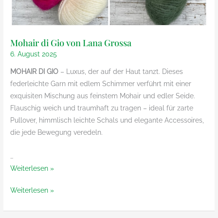
Mohair di Gio von Lana Grossa
6. August 2025
MOHAIR DI GIO
– Luxus, der auf der Haut tanzt. Dieses
federleichte Garn mit edlem Schimmer verführt mit einer
exquisiten Mischung aus feinstem Mohair und edler Seide.
Flauschig weich und traumhaft zu tragen – ideal für zarte
Pullover, himmlisch leichte Schals und elegante Accessoires,
die jede Bewegung veredeln.
…
Mohair
Weiterlesen »
di
Mohair
Weiterlesen »
Gio
di
von
Gio
Lana