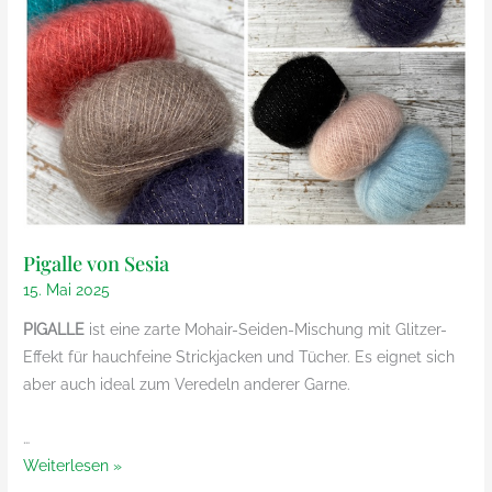
Pigalle von Sesia
15. Mai 2025
PIGALLE
ist eine zarte Mohair-Seiden-Mischung mit Glitzer-
Effekt für hauchfeine Strickjacken und Tücher. Es eignet sich
aber auch ideal zum Veredeln anderer Garne.
…
Pigalle
Weiterlesen »
von