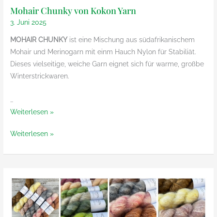
Mohair Chunky von Kokon Yarn
3. Juni 2025
MOHAIR CHUNKY
ist eine Mischung aus südafrikanischem
Mohair und Merinogarn mit einm Hauch Nylon für Stabiliät.
Dieses vielseitige, weiche Garn eignet sich für warme, großbe
Winterstrickwaren.
…
Mohair
Weiterlesen »
Chunky
Mohair
Weiterlesen »
von
Chunky
Kokon
von
Yarn
Kokon
Yarn