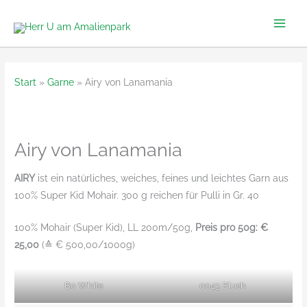
Zum
Inhalt
springen
Start
Garne
Airy von Lanamania
Airy von Lanamania
AIRY
ist ein natürliches, weiches, feines und leichtes Garn aus
100% Super Kid Mohair. 300 g reichen für Pulli in Gr. 40
100% Mohair (Super Kid), LL 200m/50g,
Preis pro 50g: €
25,00
(≙ € 500,00/1000g)
B0 White
0043 Blush