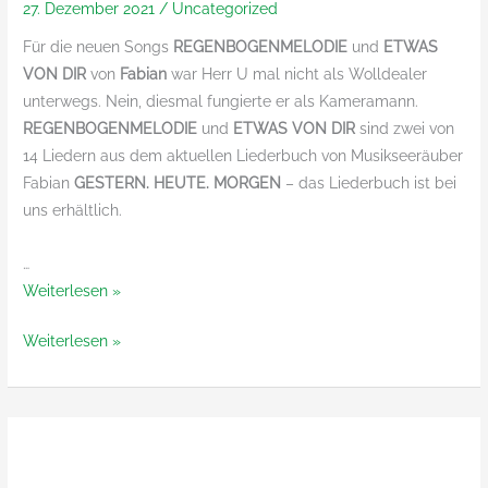
27. Dezember 2021
/
Uncategorized
Für die neuen Songs
REGENBOGENMELODIE
und
ETWAS
VON DIR
von
Fabian
war Herr U mal nicht als Wolldealer
unterwegs. Nein, diesmal fungierte er als Kameramann.
REGENBOGENMELODIE
und
ETWAS VON DIR
sind zwei von
14 Liedern aus dem aktuellen Liederbuch von Musikseeräuber
Fabian
GESTERN. HEUTE. MORGEN
– das Liederbuch ist bei
uns erhältlich.
…
Herr
Weiterlesen »
U
Herr
Weiterlesen »
war
U
Kameramann
war
Kameramann