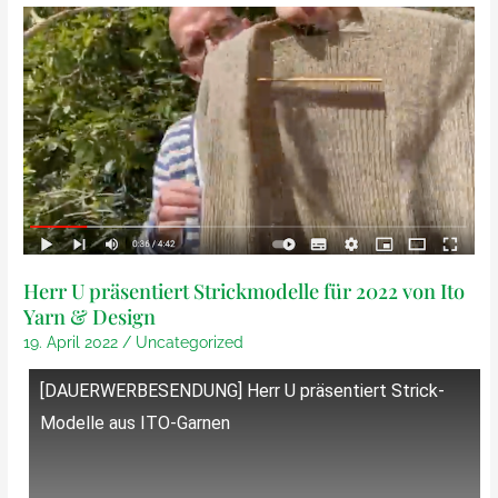
Schal
den
für
Frieden
den
Frieden
Herr U präsentiert Strickmodelle für 2022 von Ito
Yarn & Design
19. April 2022
/
Uncategorized
[DAUERWERBESENDUNG] Herr U präsentiert Strick-
Modelle aus ITO-Garnen