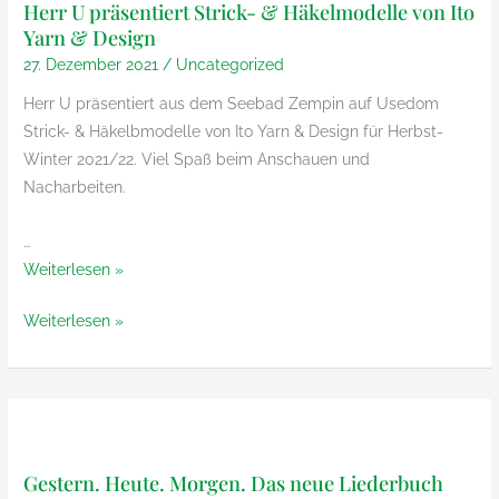
Herr U präsentiert Strick- & Häkelmodelle von Ito
Yarn & Design
27. Dezember 2021
/
Uncategorized
Herr U präsentiert aus dem Seebad Zempin auf Usedom
Strick- & Häkelbmodelle von Ito Yarn & Design für Herbst-
Winter 2021/22. Viel Spaß beim Anschauen und
Nacharbeiten.
…
Herr
Weiterlesen »
U
Herr
Weiterlesen »
präsentiert
U
Strick-
präsentiert
&
Strick-
Häkelmodelle
&
von
Häkelmodelle
Ito
Gestern. Heute. Morgen. Das neue Liederbuch
von
Yarn