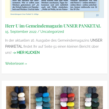
Herr U im Gemeindemagazin UNSER PANKETAL
15. September 2022
/
Uncategorized
In der aktuellen 16. Ausgabe des Gemeindemagazins
UNSER
PANKETAL
findet Ihr auf Seite 51 einen kleinen Bericht über
uns!
-> HIER KLICKEN
Herr
Weiterlesen »
U
im
Gemeindemagazin
UNSER
PANKETAL