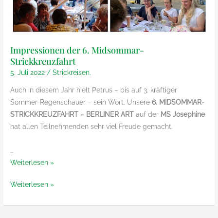
Impressionen der 6. Midsommar-
Strickkreuzfahrt
5. Juli 2022
/
Strickreisen.
Auch in diesem Jahr hielt Petrus – bis auf 3. kräftiger
Sommer-Regenschauer – sein Wort. Unsere
6. MIDSOMMAR-
STRICKKREUZFAHRT – BERLINER ART
auf der
MS Josephine
hat allen Teilnehmenden sehr viel Freude gemacht.
…
Impressionen
Weiterlesen »
der
Impressionen
Weiterlesen »
6.
der
Midsommar-
6.
Strickkreuzfahrt