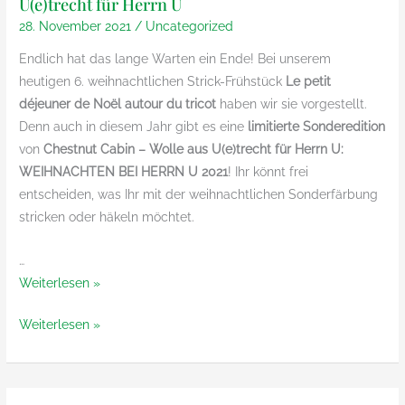
U(e)trecht für Herrn U
Fabian
CD
28. November 2021
/
Uncategorized
mit
und
CD
Endlich hat das lange Warten ein Ende! Bei unserem
Strickanleitung
und
heutigen 6. weihnachtlichen Strick-Frühstück
Le petit
Strickanleitung
déjeuner de Noël autour du tricot
haben wir sie vorgestellt.
Denn auch in diesem Jahr gibt es eine
limitierte Sonderedition
von
Chestnut Cabin – Wolle aus U(e)trecht für Herrn U:
WEIHNACHTEN BEI HERRN U 2021
! Ihr könnt frei
entscheiden, was Ihr mit der weihnachtlichen Sonderfärbung
stricken oder häkeln möchtet.
…
Weihnachten
Weiterlesen »
bei
Weihnachten
Weiterlesen »
Herrn
bei
U
Herrn
2021
U
–