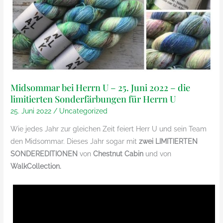
Midsommar bei Herrn U – 25. Juni 2022 – die
limitierten Sonderfärbungen für Herrn U
25. Juni 2022
/
Uncategorized
Wie jedes Jahr zur gleichen Zeit feiert Herr U und sein Team
den Midsommar. Dieses Jahr sogar mit
zwei
LIMITIERTEN
SONDEREDITIONEN
von
Chestnut Cabin
und von
WalkCollection.