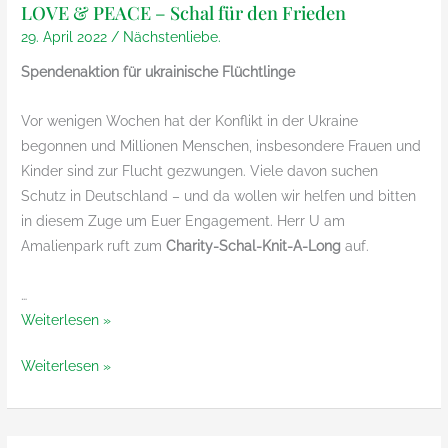
LOVE & PEACE – Schal für den Frieden
29. April 2022
/
Nächstenliebe.
Spendenaktion für ukrainische Flüchtlinge
Vor wenigen Wochen hat der Konflikt in der Ukraine
begonnen und Millionen Menschen, insbesondere Frauen und
Kinder sind zur Flucht gezwungen. Viele davon suchen
Schutz in Deutschland – und da wollen wir helfen und bitten
in diesem Zuge um Euer Engagement. Herr U am
Amalienpark ruft zum
Charity-Schal-Knit-A-Long
auf.
…
LOVE
Weiterlesen »
&
LOVE
Weiterlesen »
PEACE
&
–
PEACE
Schal
–
für