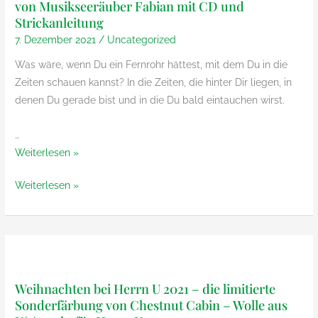
von Musikseeräuber Fabian mit CD und
Ito
&
Strickanleitung
Yarn
Design
7. Dezember 2021
/
Uncategorized
&
Design
Was wäre, wenn Du ein Fernrohr hättest, mit dem Du in die
Zeiten schauen kannst? In die Zeiten, die hinter Dir liegen, in
denen Du gerade bist und in die Du bald eintauchen wirst.
…
Gestern.
Weiterlesen »
Heute.
Gestern.
Weiterlesen »
Morgen.
Heute.
Das
Morgen.
neue
Das
Liederbuch
neue
von
Liederbuch
Musikseeräuber
Weihnachten bei Herrn U 2021 – die limitierte
von
Fabian
Sonderfärbung von Chestnut Cabin – Wolle aus
Musikseeräuber
mit