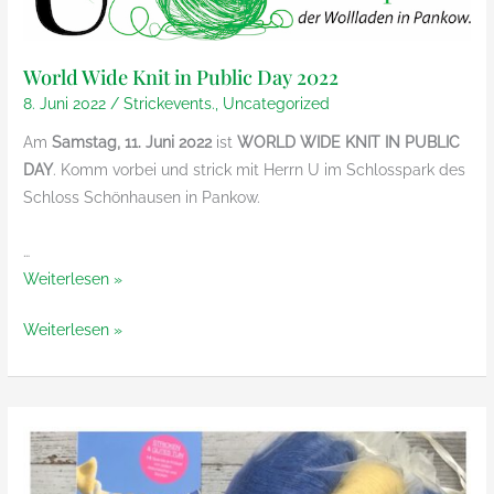
die
Sonderfärbungen
limitierten
für
Sonderfärbungen
World Wide Knit in Public Day 2022
Herrn
für
8. Juni 2022
/
Strickevents.
,
Uncategorized
U
Herrn
Am
Samstag, 11. Juni 2022
ist
WORLD WIDE KNIT IN PUBLIC
U
DAY
. Komm vorbei und strick mit Herrn U im Schlosspark des
Schloss Schönhausen in Pankow.
…
World
Weiterlesen »
Wide
World
Weiterlesen »
Knit
Wide
in
Knit
Public
in
Day
Public
2022
Day
2022