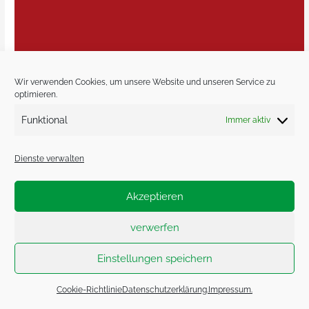
Wir verwenden Cookies, um unsere Website und unseren Service zu
optimieren.
Funktional
Immer aktiv
Dienste verwalten
Akzeptieren
verwerfen
Einstellungen speichern
Vorweihnachtszeit
Weiterlesen »
Cookie-Richtlinie
Datenschutzerklärung.
Impressum.
bei