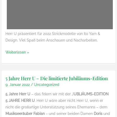
Herr U präsentiert für 2022 Strickmodelle von Ito Yarn &
Design. Viel Spaß beim Anschauen und Nacharbeiten.
Herr
Weiterlesen »
U
präsentiert
Strickmodelle
5 Jahre Herr U – Die limitierte Jubiläums-Edition
für
2022
9. Januar 2022
/
Uncategorized
von
5 Jahre Herr U
– das feiern wir mit der J
UBLIÄUMS-EDITION
Ito
5 JAHRE HERR U
. Herr U wäre aber nicht Herr U, wenn er
Yarn
nicht die großartige Unterstützung seines Ehemanns – dem
&
Musikseeräuber Fabian
– und seiner beiden Damen
Doris
und