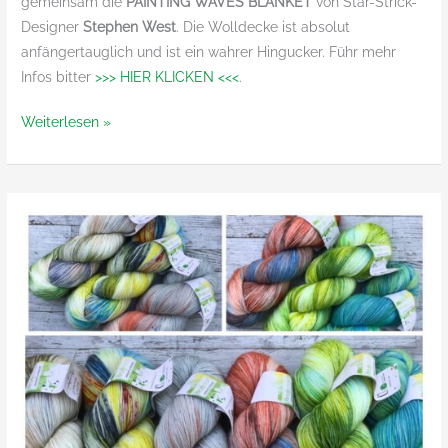
gemeinsam die
PAINTING WAVES BLANKET
von Star-Strick-
Designer
Stephen West
. Die Wolldecke ist absolut
anfängertauglich und ist ein wahrer Hingucker. Führ mehr
Infos bitter
>>> HIER KLICKEN <<<
.
Wir
Weiterlesen »
starten
einen
Stephen-
West-
Knit-
A-
Long!