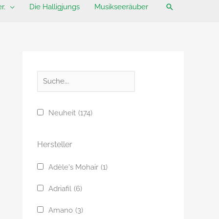
Suchen
r.
Die Halligjungs
Musikseeräuber
S
u
c
Neuheit
(174)
h
e
Hersteller
Adèle's Mohair
(1)
Adriafil
(6)
Amano
(3)