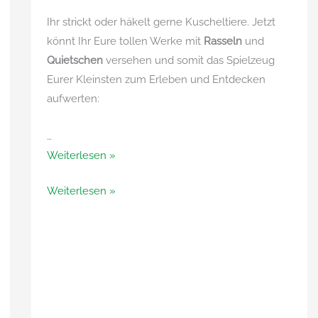
Ihr strickt oder häkelt gerne Kuscheltiere. Jetzt
könnt Ihr Eure tollen Werke mit
Rasseln
und
Quietschen
versehen und somit das Spielzeug
Eurer Kleinsten zum Erleben und Entdecken
aufwerten:
…
Rasseln
Weiterlesen »
und
Rasseln
Weiterlesen »
Quietschen
und
zum
Quietschen
Einnähen
zum
Einnähen