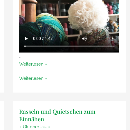
…
Schafmilchseife
Weiterlesen »
von
Schafmilchseife
Weiterlesen »
Saling
von
Saling
Rasseln und Quietschen zum
Einnähen
1. Oktober 2020