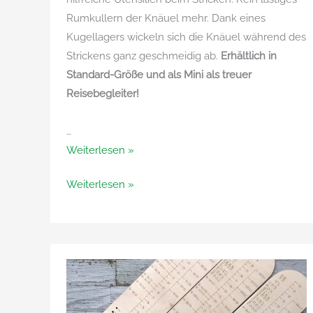
Rumkullern der Knäuel mehr. Dank eines
Kugellagers wickeln sich die Knäuel während des
Strickens ganz geschmeidig ab.
Erhältlich in
Standard-Größe und als Mini als treuer
Reisebegleiter!
…
Handgedrechselte
Weiterlesen »
Garn-
Handgedrechselte
Weiterlesen »
und
Garn-
Wollabwickler
und
Wollabwickler