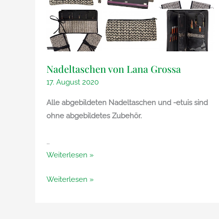
Nadeltaschen von Lana Grossa
17. August 2020
Alle abgebildeten Nadeltaschen und -etuis sind
ohne abgebildetes Zubehör.
…
Nadeltaschen
Weiterlesen »
von
Nadeltaschen
Weiterlesen »
Lana
von
Grossa
Lana
Grossa