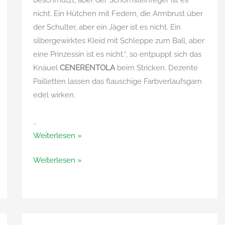
beschmutzt, aber der Schornsteinfeger ist es
nicht. Ein Hütchen mit Federn, die Armbrust über
der Schulter, aber ein Jäger ist es nicht. Ein
silbergewirktes Kleid mit Schleppe zum Ball, aber
eine Prinzessin ist es nicht.“, so entpuppt sich das
Knäuel
CENERENTOLA
beim Stricken. Dezente
Pailletten lassen das flauschige Farbverlaufsgarn
edel wirken.
…
Cenerentola
Weiterlesen »
von
Cenerentola
Weiterlesen »
Adriafil
von
Adriafil