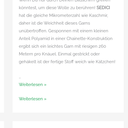
Wenn Du nur durch Deinen Bildschirm greifen
könntest, um diese Wolle zu berühren!
SEDICI
hat die gleiche Mikrometerzahl wie Kaschmir,
daher ist die Weichheit dieses Garns
unübertroffen. Gesponnen mit einem kleinen
Anteil Polyamid in einer Chainette-Konstruktion
ergibt sich ein leichtes Garn mit riesigen 260
Metern pro Knäuel. Einmal gestrickt oder
gehäkelt ist der fertige Stoff weich wie Kätzchen!
…
Sedici
Weiterlesen »
von
Sedici
Weiterlesen »
Adriafil
von
Adriafil