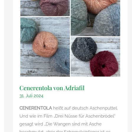
Cenerentola von Adriafil
31. Juli 2024
CENERENTOLA
heißt auf deutsch Aschenputtel.
Und wie im Film „Drei Nüsse für Aschenbrödel“
gesagt wird „Die Wangen sind mit Asche