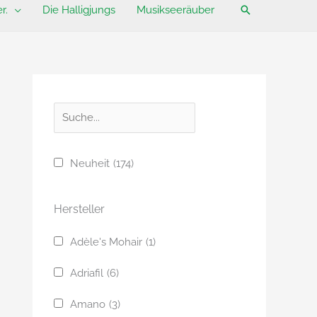
Suchen
r.
Die Halligjungs
Musikseeräuber
S
u
c
Neuheit
(174)
h
e
Hersteller
Adèle's Mohair
(1)
Adriafil
(6)
Amano
(3)