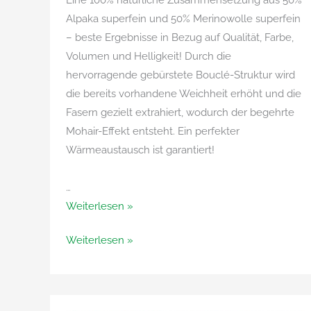
Eine 100% natürliche Zusammensetzung aus 50%
Alpaka superfein und 50% Merinowolle superfein
– beste Ergebnisse in Bezug auf Qualität, Farbe,
Volumen und Helligkeit! Durch die
hervorragende gebürstete Bouclé-Struktur wird
die bereits vorhandene Weichheit erhöht und die
Fasern gezielt extrahiert, wodurch der begehrte
Mohair-Effekt entsteht. Ein perfekter
Wärmeaustausch ist garantiert!
…
Vitamina
Weiterlesen »
von
Vitamina
Weiterlesen »
Adriafil
von
Adriafil