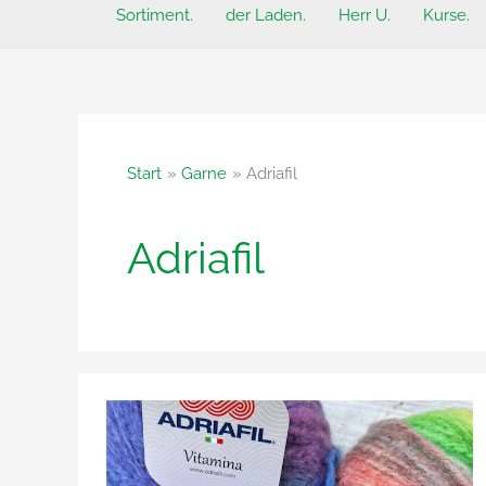
Sortiment.
der Laden.
Herr U.
Kurse.
Start
Garne
Adriafil
Adriafil