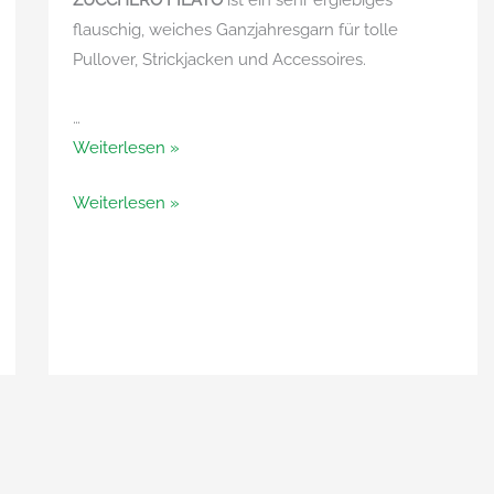
flauschig, weiches Ganzjahresgarn für tolle
Pullover, Strickjacken und Accessoires.
…
Zucchero
Weiterlesen »
Filato
Zucchero
Weiterlesen »
von
Filato
Adriafil
von
Adriafil