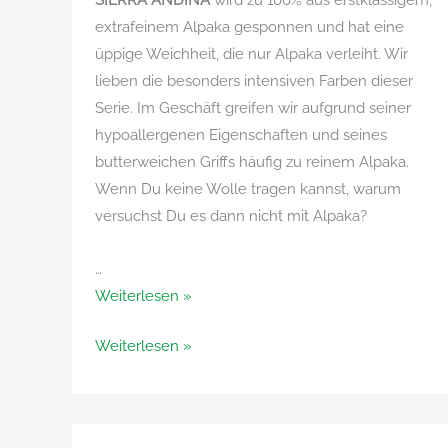
SIERRA ANDINA
wird zu 100% aus erstklassigem,
extrafeinem Alpaka gesponnen und hat eine
üppige Weichheit, die nur Alpaka verleiht. Wir
lieben die besonders intensiven Farben dieser
Serie. Im Geschäft greifen wir aufgrund seiner
hypoallergenen Eigenschaften und seines
butterweichen Griffs häufig zu reinem Alpaka.
Wenn Du keine Wolle tragen kannst, warum
versuchst Du es dann nicht mit Alpaka?
…
Sierra
Weiterlesen »
Andina
Sierra
Weiterlesen »
von
Andina
Adriafil
von
Adriafil