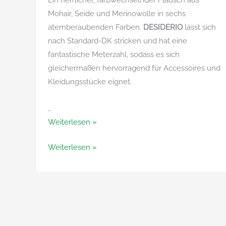
Mohair, Seide und Merinowolle in sechs
atemberaubenden Farben.
DESIDERIO
lässt sich
nach Standard-DK stricken und hat eine
fantastische Meterzahl, sodass es sich
gleichermaßen hervorragend für Accessoires und
Kleidungsstücke eignet.
…
Desiderio
Weiterlesen »
von
Desiderio
Weiterlesen »
Adriafil
von
Adriafil