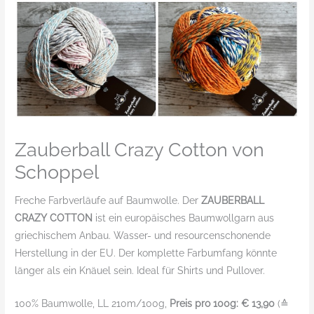
Zauberball Crazy Cotton von
Schoppel
Freche Farbverläufe auf Baumwolle. Der
ZAUBERBALL
CRAZY COTTON
ist ein europäisches Baumwollgarn aus
griechischem Anbau. Wasser- und resourcenschonende
Herstellung in der EU. Der komplette Farbumfang könnte
länger als ein Knäuel sein. Ideal für Shirts und Pullover.
100% Baumwolle, LL 210m/100g,
Preis pro 100g: € 13,90
(≙