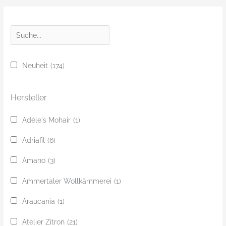
S
u
c
Neuheit
(174)
h
e
Hersteller
Adèle's Mohair
(1)
Adriafil
(6)
Amano
(3)
Ammertaler Wollkämmerei
(1)
Araucania
(1)
Atelier Zitron
(21)