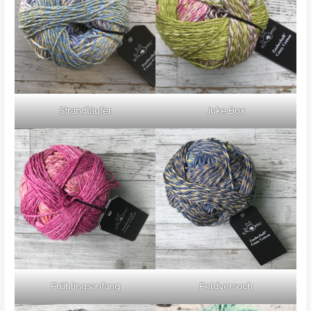
Strandläufer
Juke Box
Frühlingsanfang
Feldversuch