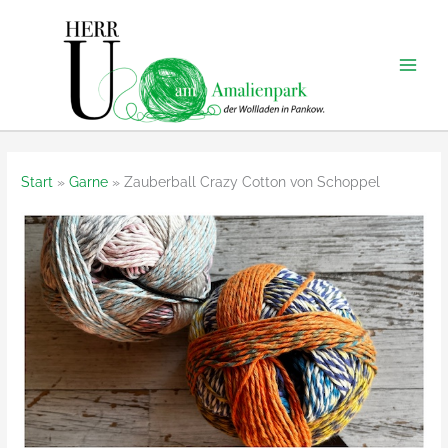
Zum
Inhalt
springen
Start
Garne
Zauberball Crazy Cotton von Schoppel