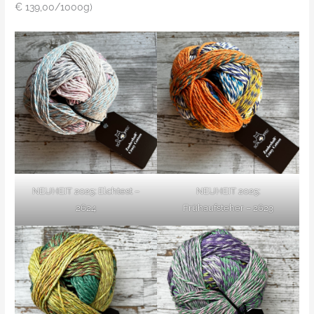
€ 139,00/1000g)
NEUHEIT 2025: Elchtest –
NEUHEIT 2025:
2624
Frühaufsteher – 2623