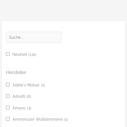
S
u
c
Neuheit
(174)
h
e
Hersteller
Adèle's Mohair
(1)
Adriafil
(6)
Amano
(3)
Ammertaler Wollkämmerei
(1)