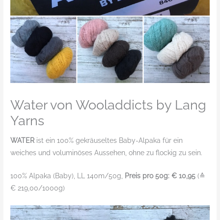
Water von Wooladdicts by Lang
Yarns
WATER
ist ein 100% gekräuseltes Baby-Alpaka für ein
weiches und voluminöses Aussehen, ohne zu flockig zu sein.
100% Alpaka (Baby), LL 140m/50g,
Preis pro 50g: € 10,95
(≙
€ 219,00/1000g)