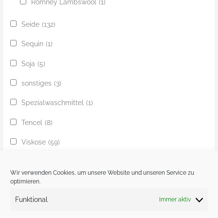
Romney Lambswool
(1)
Seide
(132)
Sequin
(1)
Soja
(5)
sonstiges
(3)
Spezialwaschmittel
(1)
Tencel
(8)
Viskose
(59)
Yak
(24)
Wir verwenden Cookies, um unsere Website und unseren Service zu
Ziege
(1)
optimieren.
Funktional
Immer aktiv
Zobel
(1)