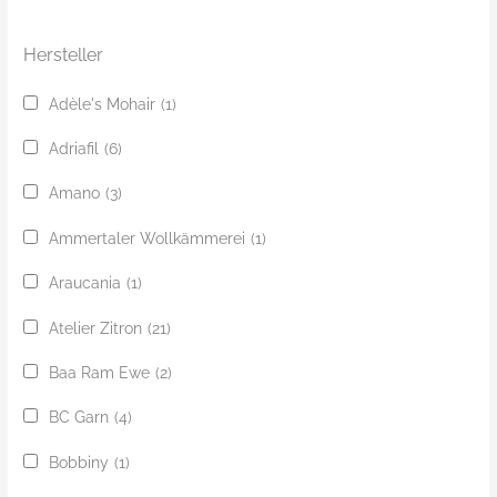
e
Hersteller
Adèle's Mohair
(1)
Adriafil
(6)
Amano
(3)
Ammertaler Wollkämmerei
(1)
Araucania
(1)
Atelier Zitron
(21)
Baa Ram Ewe
(2)
BC Garn
(4)
Bobbiny
(1)