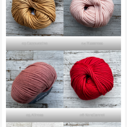
03 Cappuccino
04 Blassrosa
05 Altrosa
06 Korallenrot