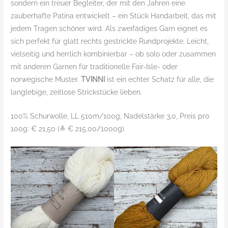
sondern ein treuer Begleiter, der mit den Jahren eine
zauberhafte Patina entwickelt – ein Stück Handarbeit, das mit
jedem Tragen schöner wird. Als zweifädiges Garn eignet es
sich perfekt für glatt rechts gestrickte Rundprojekte. Leicht,
vielseitig und herrlich kombinierbar – ob solo oder zusammen
mit anderen Garnen für traditionelle Fair-Isle- oder
norwegische Muster.
TVINNI
ist ein echter Schatz für alle, die
langlebige, zeitlose Strickstücke lieben.
100% Schurwolle, LL 510m/100g, Nadelstärke 3,0, Preis pro
100g: € 21,50 (≙ € 215,00/1000g)