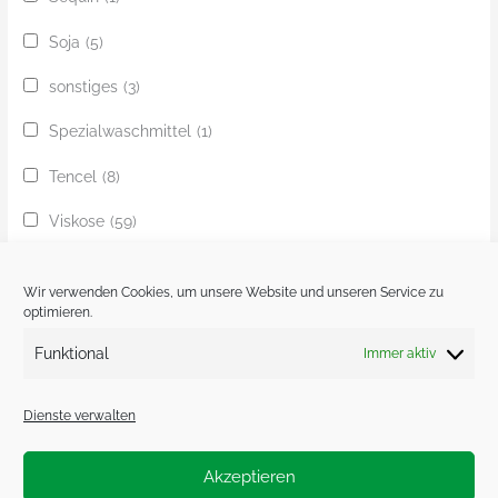
Soja
(5)
sonstiges
(3)
Spezialwaschmittel
(1)
Tencel
(8)
Viskose
(59)
Yak
(24)
Wir verwenden Cookies, um unsere Website und unseren Service zu
Ziege
(1)
optimieren.
Funktional
Immer aktiv
Zobel
(1)
Dienste verwalten
Akzeptieren