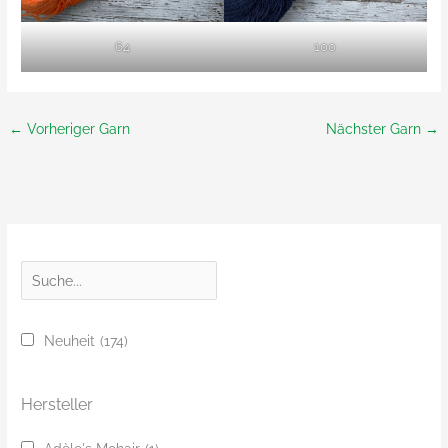
64
100
←
Vorheriger Garn
Nächster Garn
→
S
u
c
Neuheit
(174)
h
e
Hersteller