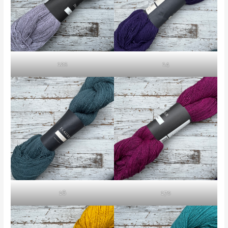
12s
14
16
17s