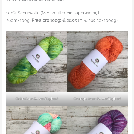
100% Schurwolle (Merino ultrafein superwash), LL
360m/100g,
Preis pro 100g: € 26,95
(≙ € 269,50/1000g)
Grün (nur 8x verfügbar)
Orange (nur 6x verfügbar)