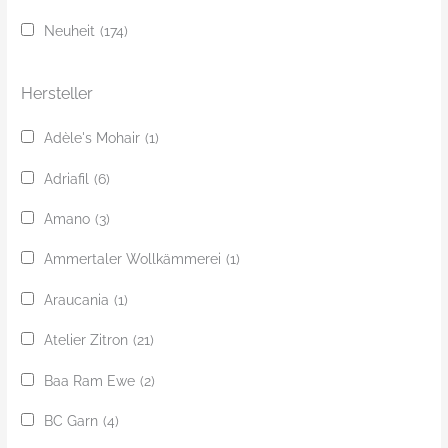
c
Neuheit
(174)
h
e
Hersteller
Adèle's Mohair
(1)
Adriafil
(6)
Amano
(3)
Ammertaler Wollkämmerei
(1)
Araucania
(1)
Atelier Zitron
(21)
Baa Ram Ewe
(2)
BC Garn
(4)