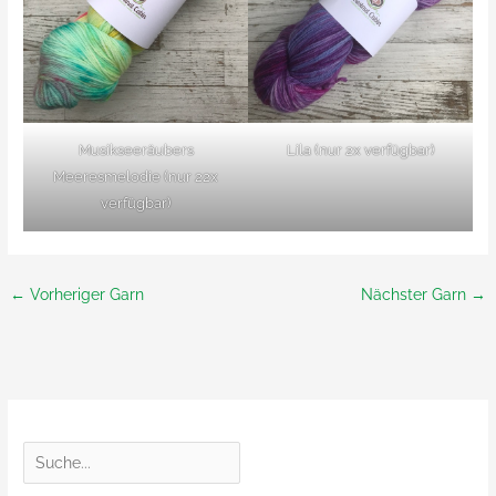
Musikseeräubers
Lila (nur 2x verfügbar)
Meeresmelodie (nur 22x
verfügbar)
←
Vorheriger Garn
Nächster Garn
→
S
u