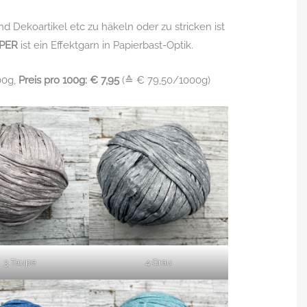
nd Dekoartikel etc zu häkeln oder zu stricken ist
PER
ist ein Effektgarn in Papierbast-Optik.
00g,
Preis pro 100g: € 7,95
(≙ € 79,50/1000g)
3 Taupe
4 Grau