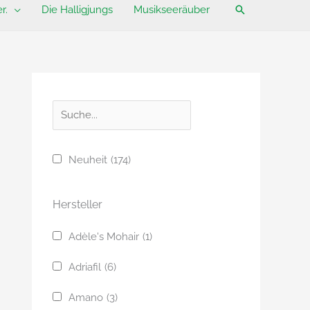
Suchen
r.
Die Halligjungs
Musikseeräuber
S
u
c
Neuheit
(174)
h
e
Hersteller
Adèle's Mohair
(1)
Adriafil
(6)
Amano
(3)