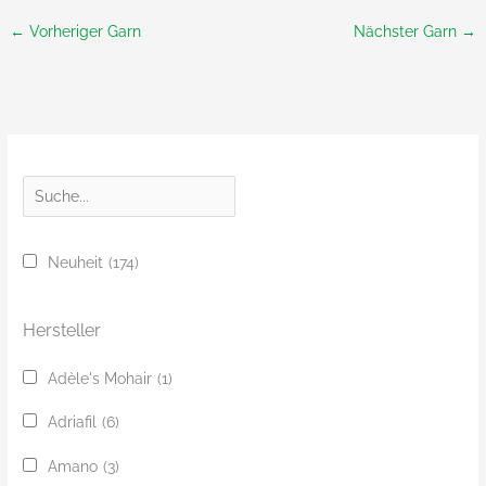
←
Vorheriger Garn
Nächster Garn
→
S
u
c
Neuheit
(174)
h
e
Hersteller
Adèle's Mohair
(1)
Adriafil
(6)
Amano
(3)