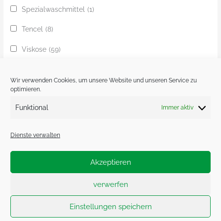
Spezialwaschmittel
(1)
Tencel
(8)
Viskose
(59)
Yak
(24)
Wir verwenden Cookies, um unsere Website und unseren Service zu
Ziege
(1)
optimieren.
Funktional
Immer aktiv
Zobel
(1)
Dienste verwalten
Akzeptieren
Impressum.
Datenschutzerklärung.
verwerfen
Cookie-Richtlinie (EU)
Einstellungen speichern
Copyright © 2026 Herr U am Amalienpark | Powered by
Astra-