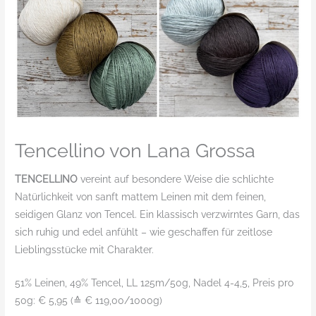
Tencellino von Lana Grossa
TENCELLINO
vereint auf besondere Weise die schlichte
Natürlichkeit von sanft mattem Leinen mit dem feinen,
seidigen Glanz von Tencel. Ein klassisch verzwirntes Garn, das
sich ruhig und edel anfühlt – wie geschaffen für zeitlose
Lieblingsstücke mit Charakter.
51% Leinen, 49% Tencel, LL 125m/50g, Nadel 4-4,5, Preis pro
50g: € 5,95 (≙ € 119,00/1000g)