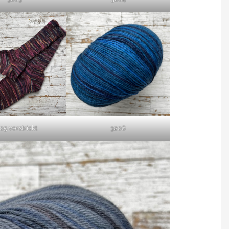
05 verstrickt
3206