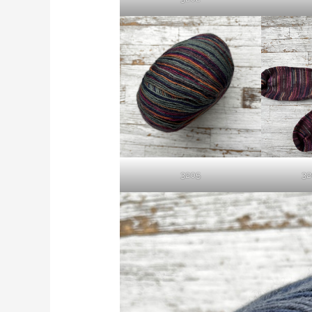
3205
32