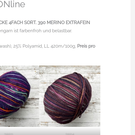
 ONline
KE 4FACH SORT. 390 MERINO EXTRAFEIN
garn ist farbenfroh und belastbar.
rwash), 25% Polyamid, LL 420m/100g,
Preis pro
3203
3204