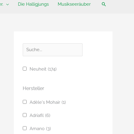
Suchen
r.
Die Halligjungs
Musikseeräuber
S
u
c
Neuheit
(174)
h
e
Hersteller
Adèle's Mohair
(1)
Adriafil
(6)
Amano
(3)