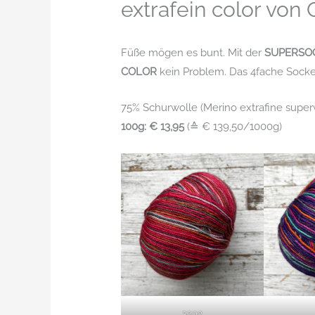
extrafein color von
Füße mögen es bunt. Mit der
SUPERSOC
COLOR
kein Problem. Das 4fache Socken
75% Schurwolle (Merino extrafine supe
100g: € 13,95
(≙ € 139,50/1000g)
3202