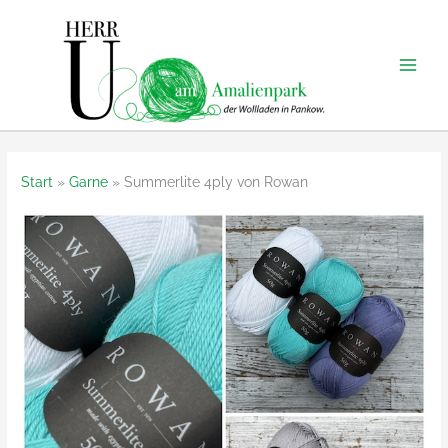
Zum
Inhalt
springen
Start
Garne
Summerlite 4ply von Rowan