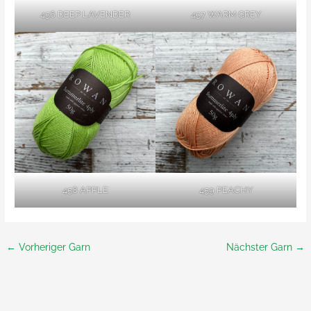
456 DEEP LAVENDER
457 WARM GREY
458 APPLE
459 PEACHY
←
Vorheriger Garn
Nächster Garn
→