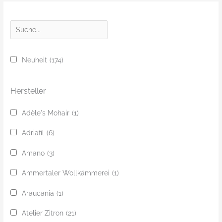
S
u
c
Neuheit
(174)
h
e
Hersteller
Adèle's Mohair
(1)
Adriafil
(6)
Amano
(3)
Ammertaler Wollkämmerei
(1)
Araucania
(1)
Atelier Zitron
(21)