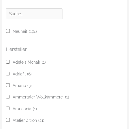
S
u
c
Neuheit
(174)
h
e
Hersteller
Adèle's Mohair
(1)
Adriafil
(6)
Amano
(3)
Ammertaler Wollkämmerei
(1)
Araucania
(1)
Atelier Zitron
(21)