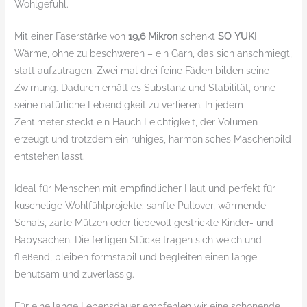
Wohlgefühl.
Mit einer Faserstärke von
19,6 Mikron
schenkt
SO YUKI
Wärme, ohne zu beschweren – ein Garn, das sich anschmiegt,
statt aufzutragen. Zwei mal drei feine Fäden bilden seine
Zwirnung. Dadurch erhält es Substanz und Stabilität, ohne
seine natürliche Lebendigkeit zu verlieren. In jedem
Zentimeter steckt ein Hauch Leichtigkeit, der Volumen
erzeugt und trotzdem ein ruhiges, harmonisches Maschenbild
entstehen lässt.
Ideal für Menschen mit empfindlicher Haut und perfekt für
kuschelige Wohlfühlprojekte: sanfte Pullover, wärmende
Schals, zarte Mützen oder liebevoll gestrickte Kinder- und
Babysachen. Die fertigen Stücke tragen sich weich und
fließend, bleiben formstabil und begleiten einen lange –
behutsam und zuverlässig.
Für eine lange Lebensdauer empfehlen wir eine schonende