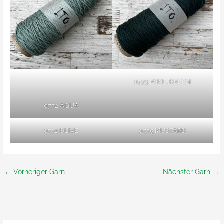
0773 POOL GREEN
0772 AQUA
0774 OLIVE
0775 MUSTARD
←
Vorheriger Garn
Nächster Garn
→