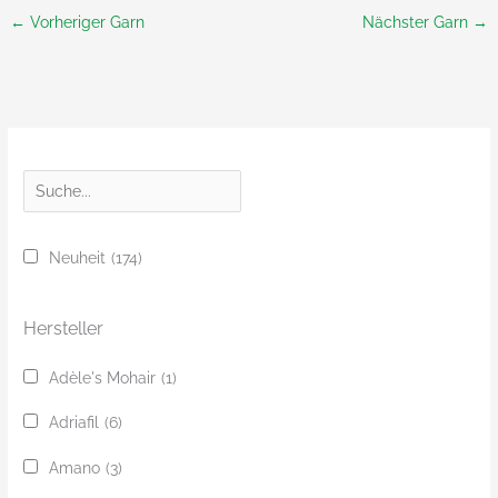
←
Vorheriger Garn
Nächster Garn
→
S
u
c
Neuheit
(174)
h
e
Hersteller
Adèle's Mohair
(1)
Adriafil
(6)
Amano
(3)