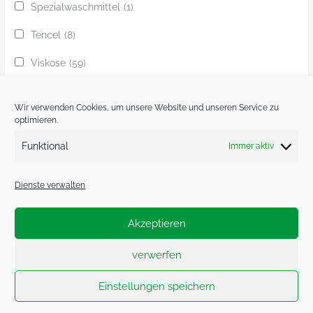
Spezialwaschmittel
(1)
Tencel
(8)
Viskose
(59)
Yak
(24)
Wir verwenden Cookies, um unsere Website und unseren Service zu
Ziege
(1)
optimieren.
Funktional
Immer aktiv
Zobel
(1)
Dienste verwalten
Akzeptieren
Impressum.
Datenschutzerklärung.
verwerfen
Cookie-Richtlinie (EU)
Einstellungen speichern
Copyright © 2026 Herr U am Amalienpark | Powered by
Astra-
WordPress-Theme