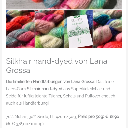
Silkhair hand-dyed von Lana
Grossa
Die limitierten Handfärbungen von Lana Grossa:
Das feine
Lace-Garn
Silkhair hand-dyed
aus Superkid-Mohair und
Seide für luftig leichte Tücher, Schals und Pullover endlich
auch als Handfärbung!
70% Mohair, 30% Seide, LL 420m/50g,
Preis pro 50g: € 18,90
(≙ € 378,00/1000g)