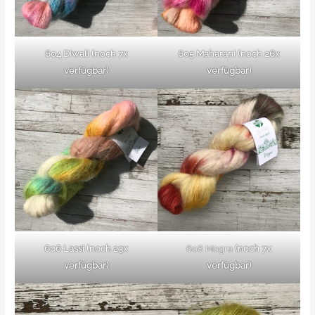
604 Diwali
(noch 7x
605 Maharani
(noch 26x
verfügbar)
verfügbar)
606 Lassi
(noch 23x
608 Mogra
(noch 7x
verfügbar)
verfügbar)