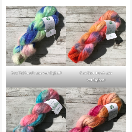
602 Taj
(noch 19x verfügbar)
603 Sari (noch 27x
verfügbar)