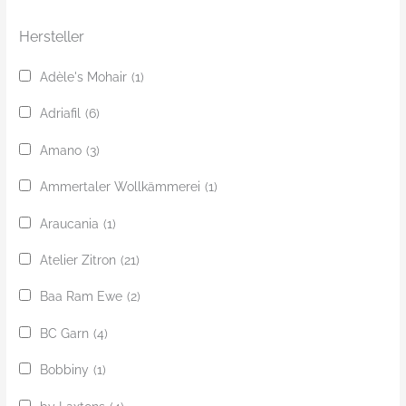
e
Hersteller
Adèle's Mohair
(1)
Adriafil
(6)
Amano
(3)
Ammertaler Wollkämmerei
(1)
Araucania
(1)
Atelier Zitron
(21)
Baa Ram Ewe
(2)
BC Garn
(4)
Bobbiny
(1)