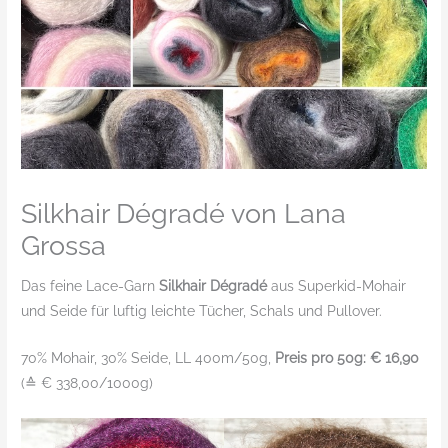
Silkhair Dégradé von Lana
Grossa
Das feine Lace-Garn
Silkhair Dégradé
aus Superkid-Mohair
und Seide für luftig leichte Tücher, Schals und Pullover.
70% Mohair, 30% Seide, LL 400m/50g,
Preis pro 50g: € 16,90
(≙ € 338,00/1000g)