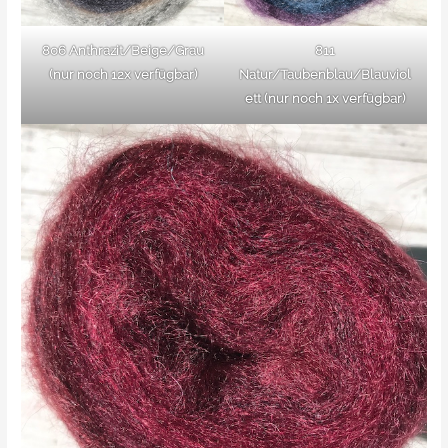
806 Anthrazit/Beige/Grau
811
(nur noch 12x verfügbar)
Natur/Taubenblau/Blauviol
ett
(nur noch 1x verfügbar)