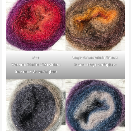
802
804 Rot/Bernstein/Braun
Weinrot/Hellrot/Rotviolett
(nur noch 9x verfügbar)
(nur noch 8x verfügbar)