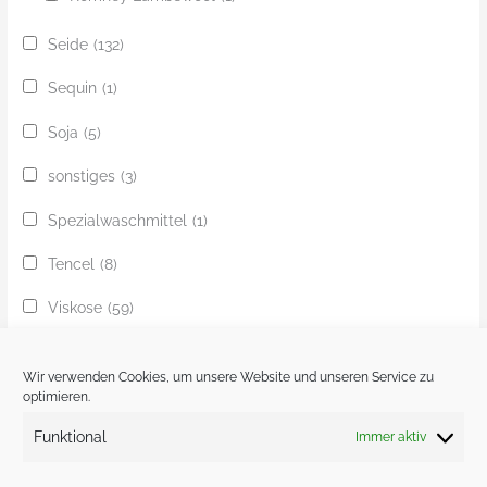
Seide
(132)
Sequin
(1)
Soja
(5)
sonstiges
(3)
Spezialwaschmittel
(1)
Tencel
(8)
Viskose
(59)
Yak
(24)
Wir verwenden Cookies, um unsere Website und unseren Service zu
Ziege
(1)
optimieren.
Funktional
Immer aktiv
Zobel
(1)