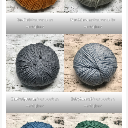
Senf 08
(nur noch 1x
Nordstern 1
2 (nur noch 8x
verfügbar)
verfügbar)
Dunkelgrau 14
(nur noch 4x
Babyblau 16
(nur noch 5x
verfügbar)
verfügbar)