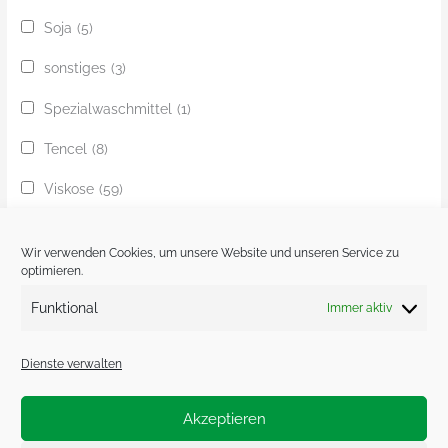
Soja
(5)
sonstiges
(3)
Spezialwaschmittel
(1)
Tencel
(8)
Viskose
(59)
Yak
(24)
Wir verwenden Cookies, um unsere Website und unseren Service zu
Ziege
(1)
optimieren.
Funktional
Immer aktiv
Zobel
(1)
Dienste verwalten
Akzeptieren