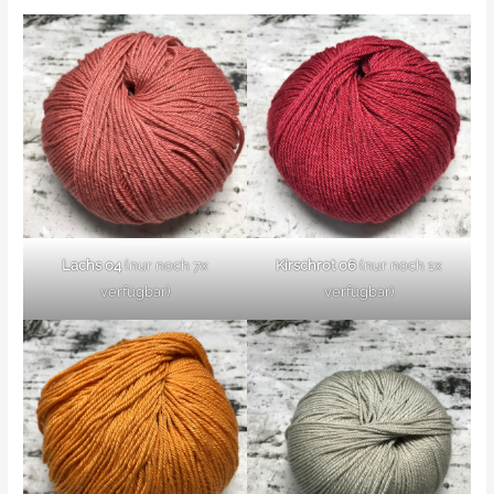
Lachs 04
(nur noch 7x
Kirschrot 06
(nur noch 1x
verfügbar)
verfügbar)