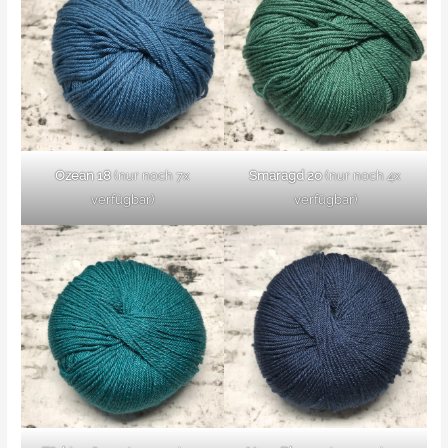
Ozean 18
(nur noch 7x
Smaragd 20
(nur noch 4x
verfügbar)
verfügbar)