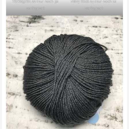
Türkisgrün 22
(nur noch 3x
Navy Blue 24
(nur noch 1x
verfügbar)
verfügbar)