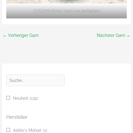
Anthrazit 26
(nur noch 10x verfügbar)
←
Vorheriger Garn
Nächster Garn
→
S
u
c
Neuheit
(174)
h
e
Hersteller
Adèle's Mohair
(1)