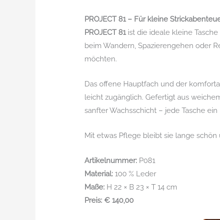
PROJECT 81 – Für kleine Strickabenteu
PROJECT 81
ist die ideale kleine Tasche
beim Wandern, Spazierengehen oder Reis
möchten.
Das offene Hauptfach und der komfortab
leicht zugänglich. Gefertigt aus weiche
sanfter Wachsschicht – jede Tasche ein 
Mit etwas Pflege bleibt sie lange schön
Artikelnummer:
P081
Material:
100 % Leder
Maße:
H 22 × B 23 × T 14 cm
Preis: € 140,00