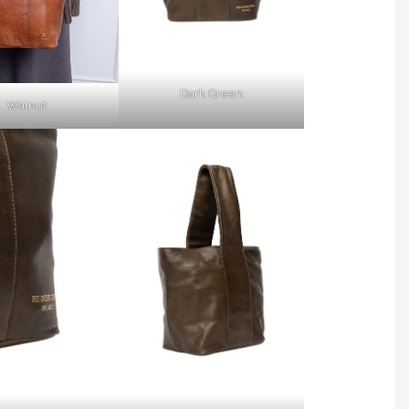
Dark Green
Walnut