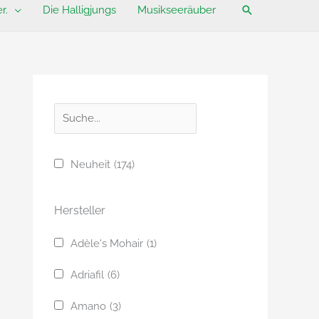
Suchen
r.
Die Halligjungs
Musikseeräuber
S
u
c
Neuheit
(174)
h
e
Hersteller
Adèle's Mohair
(1)
Adriafil
(6)
Amano
(3)