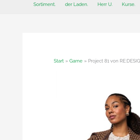
Sortiment.
der Laden.
Herr U.
Kurse.
Start
Garne
Project 81 von RE:DES