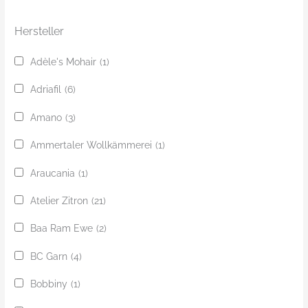
e
Hersteller
Adèle's Mohair
(1)
Adriafil
(6)
Amano
(3)
Ammertaler Wollkämmerei
(1)
Araucania
(1)
Atelier Zitron
(21)
Baa Ram Ewe
(2)
BC Garn
(4)
Bobbiny
(1)