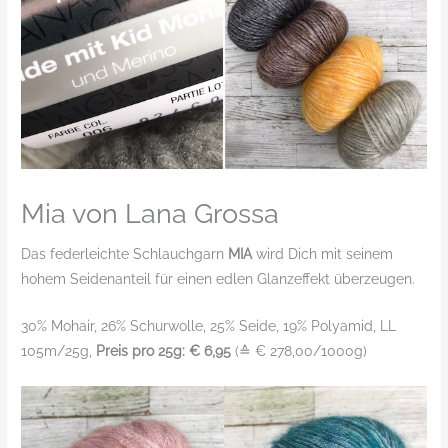
Mia von Lana Grossa
Das federleichte Schlauchgarn
MIA
wird Dich mit seinem
hohem Seidenanteil für einen edlen Glanzeffekt überzeugen.
30% Mohair, 26% Schurwolle, 25% Seide, 19% Polyamid, LL
105m/25g,
Preis pro 25g: € 6,95
(≙ € 278,00/1000g)