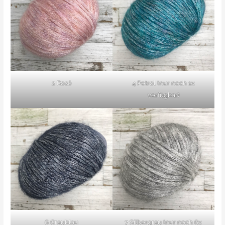
2 Rosé
4 Petrol (nur noch 1x
verfügbar)
6 Graublau
7 Silbergrau (nur noch 6x