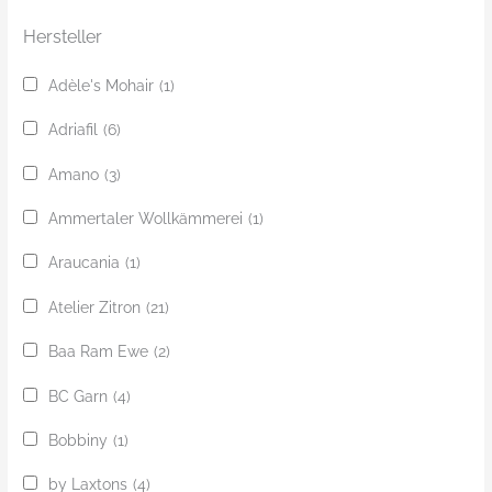
e
Hersteller
Adèle's Mohair
(1)
Adriafil
(6)
Amano
(3)
Ammertaler Wollkämmerei
(1)
Araucania
(1)
Atelier Zitron
(21)
Baa Ram Ewe
(2)
BC Garn
(4)
Bobbiny
(1)
by Laxtons
(4)