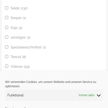
Seide
(132)
Sequin
(1)
Soja
(5)
sonstiges
(3)
Spezialwaschmittel
(1)
Tencel
(8)
Viskose
(59)
Yak
(24)
Wir verwenden Cookies, um unsere Website und unseren Service zu
Ziege
(1)
optimieren.
Funktional
Immer aktiv
Zobel
(1)