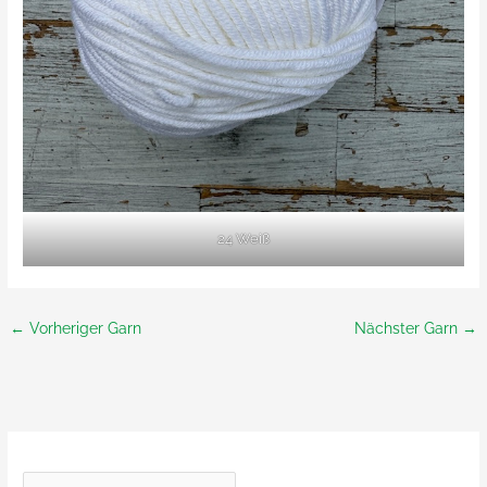
24 Weiß
←
Vorheriger Garn
Nächster Garn
→
S