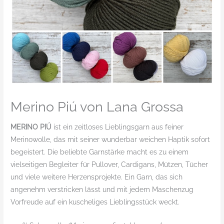
Merino Piú von Lana Grossa
MERINO PIÚ
ist ein zeitloses Lieblingsgarn aus feiner
Merinowolle, das mit seiner wunderbar weichen Haptik sofort
begeistert. Die beliebte Garnstärke macht es zu einem
vielseitigen Begleiter für Pullover, Cardigans, Mützen, Tücher
und viele weitere Herzensprojekte. Ein Garn, das sich
angenehm verstricken lässt und mit jedem Maschenzug
Vorfreude auf ein kuscheliges Lieblingsstück weckt.