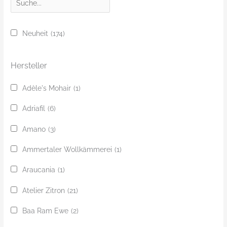
u
c
Neuheit
(174)
h
e
Hersteller
Adèle's Mohair
(1)
Adriafil
(6)
Amano
(3)
Ammertaler Wollkämmerei
(1)
Araucania
(1)
Atelier Zitron
(21)
Baa Ram Ewe
(2)