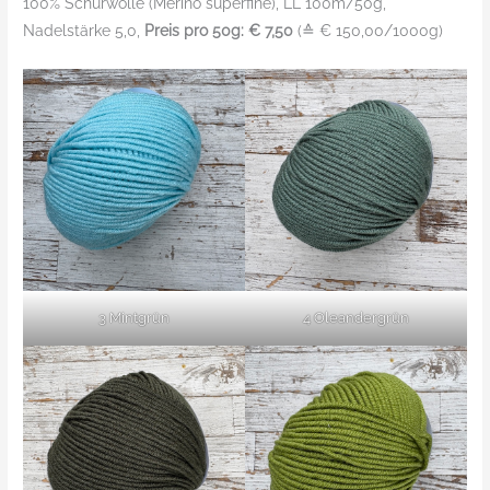
100% Schurwolle (Merino superfine), LL 100m/50g,
Nadelstärke 5,0,
Preis pro 50g: € 7,50
(≙ € 150,00/1000g)
3 Mintgrün
4 Oleandergrün