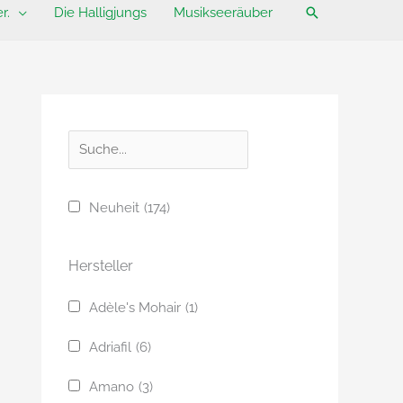
Suchen
r.
Die Halligjungs
Musikseeräuber
S
u
c
Neuheit
(174)
h
e
Hersteller
Adèle's Mohair
(1)
Adriafil
(6)
Amano
(3)