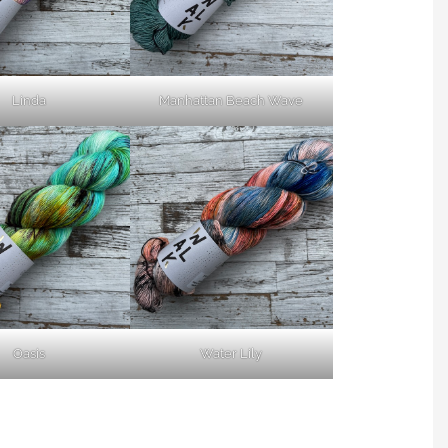
Linda
Manhattan Beach Wave
Oasis
Water Lily