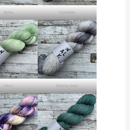
Boho
Cockatiel
Fern
Granny Grey