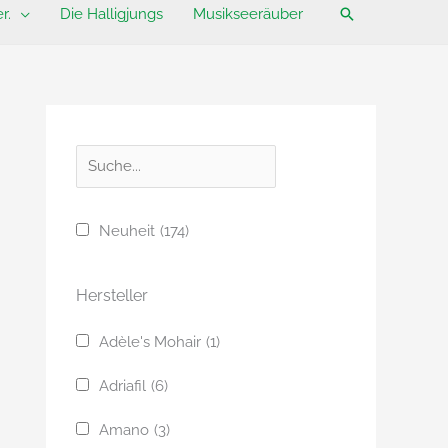
Suchen
r.
Die Halligjungs
Musikseeräuber
S
u
c
Neuheit
(174)
h
e
Hersteller
Adèle's Mohair
(1)
Adriafil
(6)
Amano
(3)