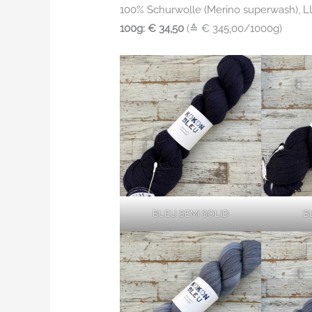
100% Schurwolle (Merino superwash), L
100g: € 34,50
(≙ € 345,00/1000g)
BLEU SEMI SOLID
B