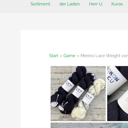
Sortiment.
der Laden.
Herr U.
Kurse.
Start
Garne
Merino Lace Weight vo