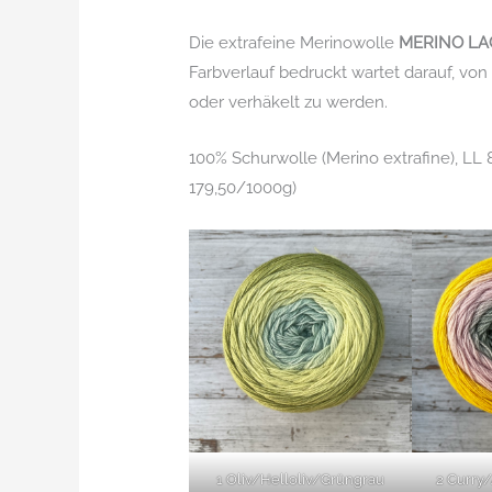
Die extrafeine Merinowolle
MERINO LA
Farbverlauf bedruckt wartet darauf, von
oder verhäkelt zu werden.
100% Schurwolle (Merino extrafine), L
179,50/1000g)
1 Oliv/Helloliv/Grüngrau
2 Curry