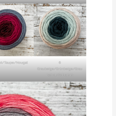
rot/Taupe/Nougat
6
Graubeige/Grünbeige/Grau
petrol/Schlamm