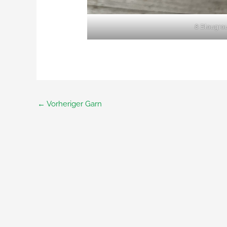
8 Blaugra
←
Vorheriger Garn