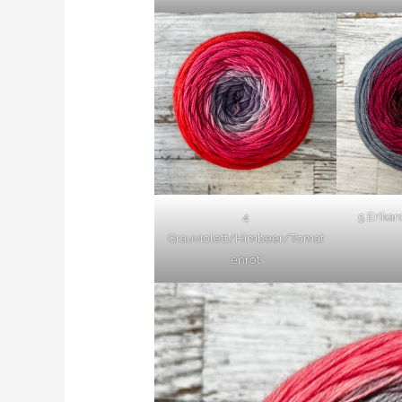
4
5 Erika
Grauviolett/Himbeer/Tomat
enrot