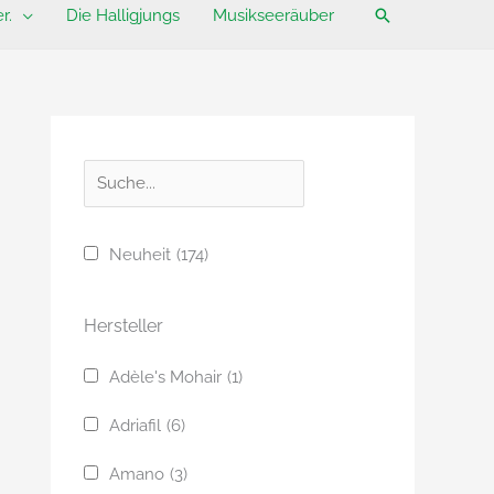
Suchen
r.
Die Halligjungs
Musikseeräuber
S
u
c
Neuheit
(174)
h
e
Hersteller
Adèle's Mohair
(1)
Adriafil
(6)
Amano
(3)