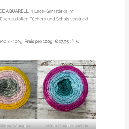
CE AQUARELL
in Lace-Garnstärke im
 Euch zu tollen Tüchern und Schals verstrickt
L 800m/100g,
Preis pro 100g: € 17,95
(≙ €
/Altrosa/Graugrün
3 Petrol/Türkis/Fuchsia