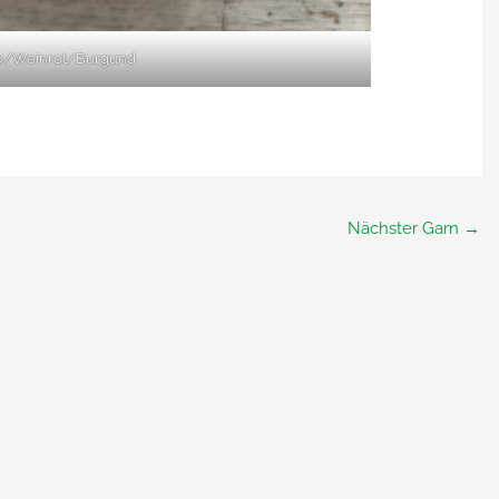
u/Weinrot/Burgund
Nächster Garn
→