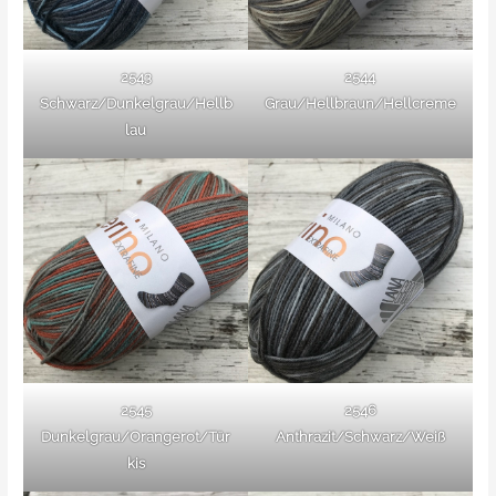
2543
2544
Schwarz/Dunkelgrau/Hellb
Grau/Hellbraun/Hellcreme
lau
2545
2546
Dunkelgrau/Orangerot/Tür
Anthrazit/Schwarz/Weiß
kis