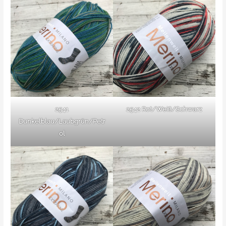
2541
2542 Rot/Weiß/Schwarz
Dunkelblau/Laubgrün/Petr
ol