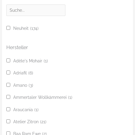
S
u
c
Neuheit
(174)
h
e
Hersteller
Adèle's Mohair
(1)
Adriafil
(6)
Amano
(3)
Ammertaler Wollkämmerei
(1)
Araucania
(1)
Atelier Zitron
(21)
Baa Ram Ewe
(2)