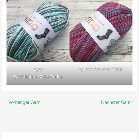
2547
2548 Violett/Rot/Türkis
Dunkelgrau/Weiß/Türkis
←
Vorheriger Garn
Nächster Garn
→