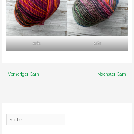
3181
3182
←
Vorheriger Garn
Nächster Garn
→
S
u
c