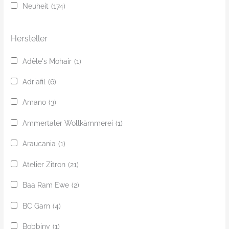
Neuheit
(174)
h
e
Hersteller
Adèle's Mohair
(1)
Adriafil
(6)
Amano
(3)
Ammertaler Wollkämmerei
(1)
Araucania
(1)
Atelier Zitron
(21)
Baa Ram Ewe
(2)
BC Garn
(4)
Bobbiny
(1)