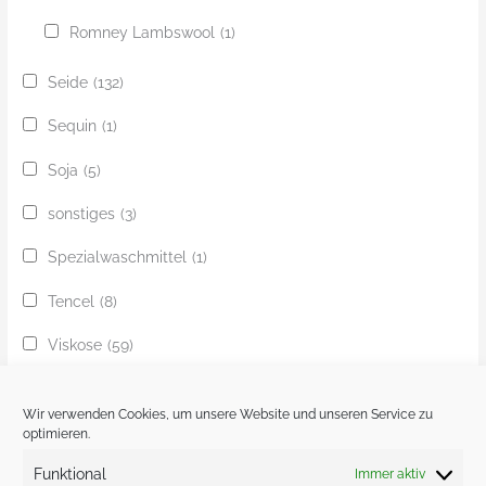
Romney Lambswool
(1)
Seide
(132)
Sequin
(1)
Soja
(5)
sonstiges
(3)
Spezialwaschmittel
(1)
Tencel
(8)
Viskose
(59)
Yak
(24)
Wir verwenden Cookies, um unsere Website und unseren Service zu
Ziege
(1)
optimieren.
Funktional
Immer aktiv
Zobel
(1)