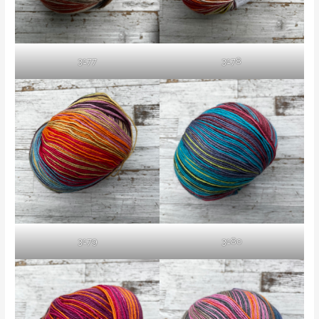
3177
3178
3179
3180