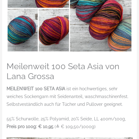
Meilenweit 100 Seta Asia von
Lana Grossa
MEILENWEIT 100 SETA ASIA
ist ein hochwertiges, sehr
weiches Sockengarn mit Seidenanteil, waschmaschinenfest.
Selbstveständlich auch für Tücher und Pullover geeignet.
55% Schurwolle, 25% Polyamid, 20% Seide, LL 400m/100g,
Preis pro 100g: € 10,95
(≙ € 109,50/1000g)