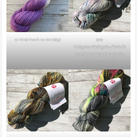
11 Virat (noch 1x vorrätig)
302
Hellgrau/Gelbgrün/Pink/D
unkelpetrol/Schwarzgrün
(noch 4x vorrätig)