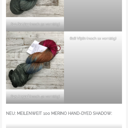
612 Sanjay
(noch 5x vorrätig)
616 Vipin
(noch 1x vorrätig)
615 Angad
(noch 4x vorrätig)
NEU: MEILENWEIT 100 MERINO HAND-DYED SHADOW: