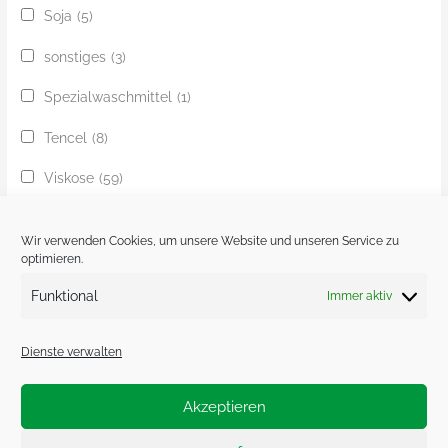
Soja
(5)
sonstiges
(3)
Spezialwaschmittel
(1)
Tencel
(8)
Viskose
(59)
Yak
(24)
Wir verwenden Cookies, um unsere Website und unseren Service zu
Ziege
(1)
optimieren.
Funktional
Immer aktiv
Zobel
(1)
Dienste verwalten
Akzeptieren
Impressum.
Datenschutzerklärung.