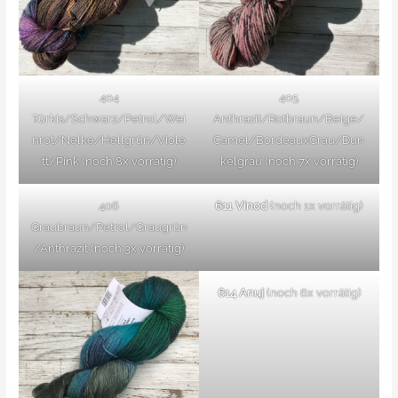
404
405
Türkis/Schwarz/Petrol/Wei
Anthrazit/Rotbraun/Beige/
nrot/Nelke/Hellgrün/Viole
Camel/BordeauxGrau/Dun
tt/Pink (noch 8x vorrätig)
kelgrau (noch 7x vorrätig)
406
611 Vinod
(noch 1x vorrätig)
Graubraun/Petrol/Graugrün
/Anthrazit (noch 3x vorrätig)
614 Anuj
(noch 6x vorrätig)