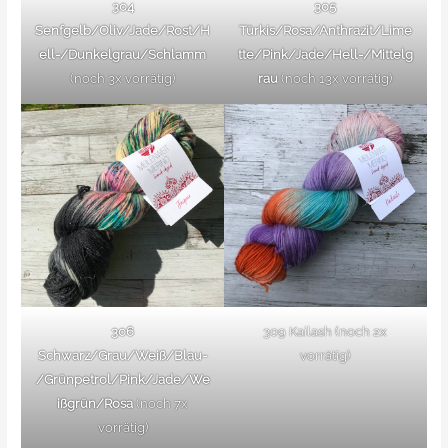
304
305
Senfgelb/Oliv/Jade/Rost/H
Türkis/Rosa/Anthrazit/Lime
ell-/Dunkelgrau/Schlamm
tte/Pink/Jade/Hell-/Mittelg
(noch 3x vorrätig)
rau
(noch 13x vorrätig)
306
309 Kailash (noch 2x
Schwarz/Grau/Weiß/Blau-
vorrätig)
/Grünpetrol/Pink/Jade/We
ißgrün/Rosa
(noch 7x
vorrätig)