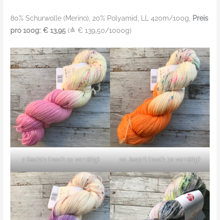
80% Schurwolle (Merino), 20% Polyamid, LL 420m/100g,
Preis
pro 100g: € 13,95
(≙ € 139,50/1000g)
7 Sachin (noch 1x vorrätig)
10 Jasprit (noch 7x vorrätig)