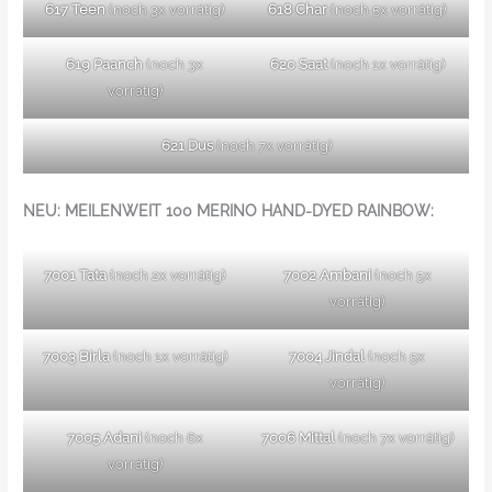
617 Teen
(noch 3x vorrätig)
618 Char
(noch 5x vorrätig)
619 Paanch
(noch 3x
620 Saat
(noch 1x vorrätig)
vorrätig)
621 Dus
(noch 7x vorrätig)
NEU: MEILENWEIT 100 MERINO HAND-DYED RAINBOW:
7001 Tata
(noch 2x vorrätig)
7002 Ambani
(noch 5x
vorrätig)
7003 Birla
(noch 1x vorrätig)
7004 Jindal
(noch 5x
vorrätig)
7005 Adani
(noch 6x
7006 Mittal
(noch 7x vorrätig)
vorrätig)