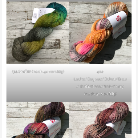
311 Sudhir
(noch 4x vorrätig)
402
Lachs/Cognac/Ocker/Grau
/Khaki/Rosa/Pink/Curry
(noch 5x vorrätig)