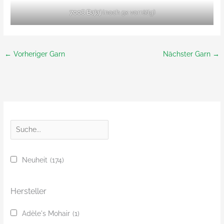
7008 Bajaj
(noch 5x vorrätig)
←
Vorheriger Garn
Nächster Garn
→
S
u
c
Neuheit
(174)
h
e
Hersteller
Adèle's Mohair
(1)