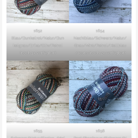
1652
1654
Blau/Dunkelrot/Natur/Dun
Nachtblau/Schwarz/Natur/
kelgrau/Erika/Oliv/Petrol
Grau/Mint/Petrol/Hellblau
(noch 1x verfügbar)
/Jeans (noch 2x verfügbar)
1655
1656