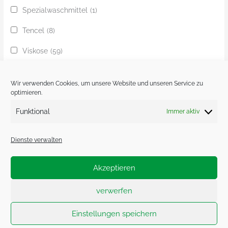
Spezialwaschmittel
(1)
Tencel
(8)
Viskose
(59)
Yak
(24)
Wir verwenden Cookies, um unsere Website und unseren Service zu
Ziege
(1)
optimieren.
Funktional
Immer aktiv
Zobel
(1)
Dienste verwalten
Akzeptieren
Impressum.
Datenschutzerklärung.
verwerfen
Cookie-Richtlinie (EU)
Einstellungen speichern
Copyright © 2026 Herr U am Amalienpark | Powered by
Astra-