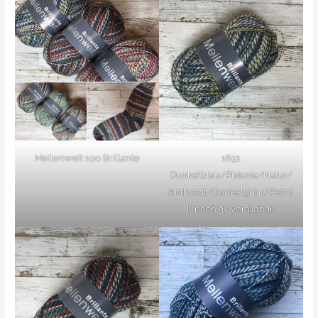
Meilenweit 100 Brillante
1651
Dunkelblau/Pistazie/Natur/
Anthrazit/Dunkelgrün/Petro
l (noch 3x verfügbar)