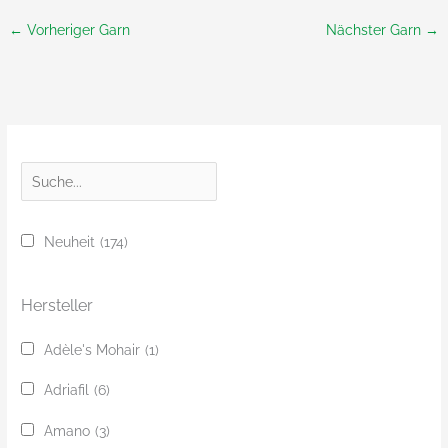
←
Vorheriger Garn
Nächster Garn
→
S
u
c
Neuheit
(174)
h
e
Hersteller
Adèle's Mohair
(1)
Adriafil
(6)
Amano
(3)