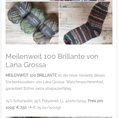
Meilenweit 100 Brillante von
Lana Grossa
MEILENWEIT 100 BRILLANTE
ist die neue Variante dieses
Sockenklassikers von Lana Grossa. Waschmaschinenfest,
garantiert filzfrei, extra strapazierfähig.
75% Schurwolle, 25% Polyamid, LL 420m/100g,
Preis pro
100g: € 7,50
(≙ € 75,00/1000g)