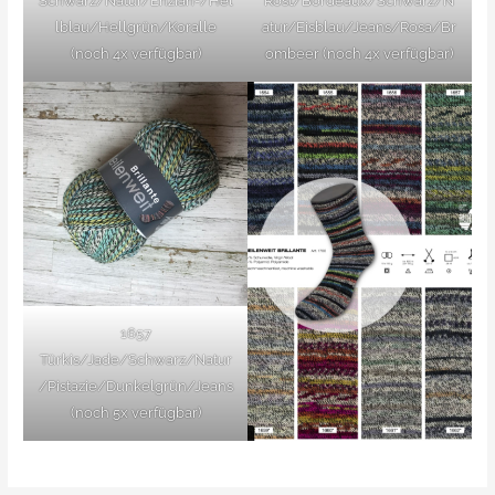
Schwarz/Natur/Enzian-/Hel
Rost/Bordeaux/Schwarz/N
lblau/Hellgrün/Koralle
atur/Eisblau/Jeans/Rosa/Br
(noch 4x verfügbar)
ombeer (noch 4x verfügbar)
1657
Türkis/Jade/Schwarz/Natur
/Pistazie/Dunkelgrün/Jeans
(noch 5x verfügbar)