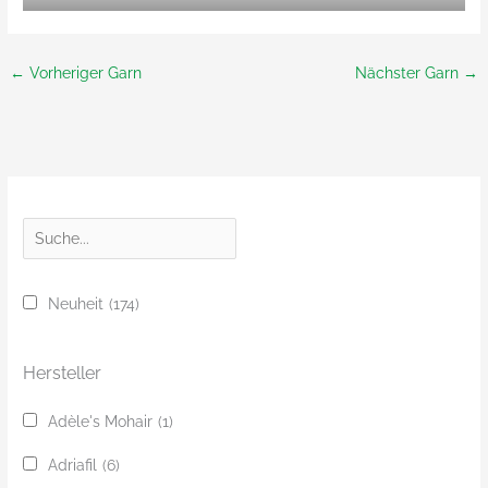
←
Vorheriger Garn
Nächster Garn
→
S
u
c
Neuheit
(174)
h
e
Hersteller
Adèle's Mohair
(1)
Adriafil
(6)