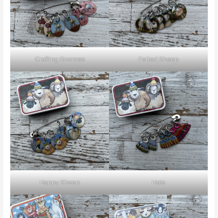
Crafting Gnomes
Felted Sheep
Happy Sheep
Hats