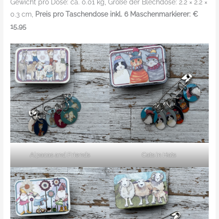
Gewicht pro Dose: ca. 0.01 kg, Größe der Blechdose: 2.2 × 2.2 ×
0.3 cm,
Preis pro Taschendose inkl. 6 Maschenmarkierer: €
15,95
Alpacas and Friends
Cats in Hats