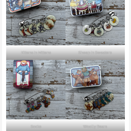
Kittens in Mittens
Sheep in Sweaters
Socks
Woolly Bears