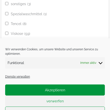
sonstiges
(3)
Spezialwaschmittel
(1)
Tencel
(8)
Viskose
(59)
Yak
(24)
Wir verwenden Cookies, um unsere Website und unseren Service zu
Ziege
(1)
optimieren.
Funktional
Immer aktiv
Zobel
(1)
Dienste verwalten
Akzeptieren
Impressum.
Datenschutzerklärung.
verwerfen
Cookie-Richtlinie (EU)