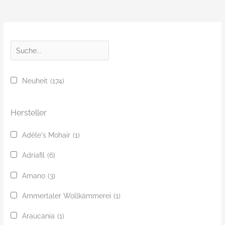
S
u
c
Neuheit
(174)
h
e
Hersteller
Adèle's Mohair
(1)
Adriafil
(6)
Amano
(3)
Ammertaler Wollkämmerei
(1)
Araucania
(1)