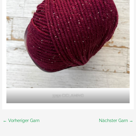
3792 CICLAMINO
←
Vorheriger Garn
Nächster Garn
→