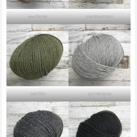
304 Taupe
305 Graubraun
306 Oliv
307 Hellgrau