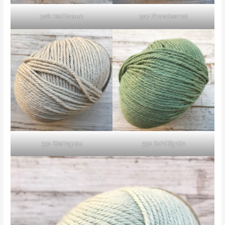
326 Hellbraun
327 Zinnoberrot
331 Steingrau
332 Schilfgrün