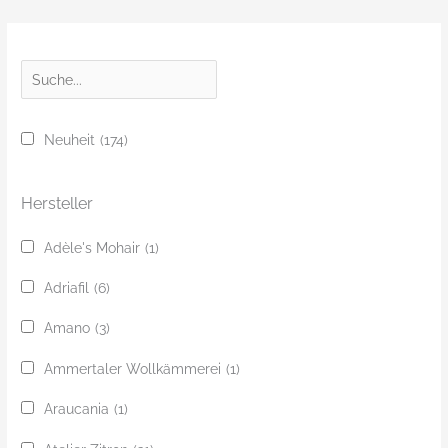
S
u
c
Neuheit
(174)
h
e
Hersteller
Adèle's Mohair
(1)
Adriafil
(6)
Amano
(3)
Ammertaler Wollkämmerei
(1)
Araucania
(1)