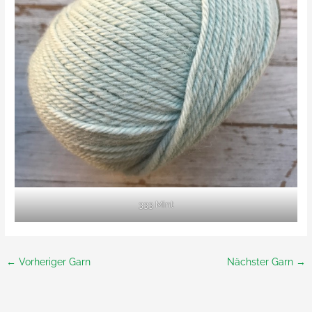
333 Mint
←
Vorheriger Garn
Nächster Garn
→