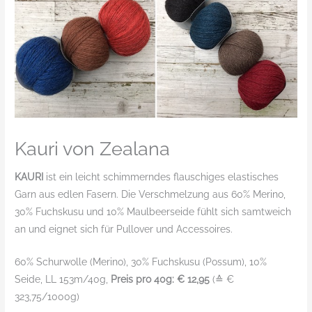
Kauri von Zealana
KAURI
ist ein leicht schimmerndes flauschiges elastisches
Garn aus edlen Fasern. Die Verschmelzung aus 60% Merino,
30% Fuchskusu und 10% Maulbeerseide fühlt sich samtweich
an und eignet sich für Pullover und Accessoires.
60% Schurwolle (Merino), 30% Fuchskusu (Possum), 10%
Seide, LL 153m/40g,
Preis pro 40g: € 12,95
(≙ €
323,75/1000g)