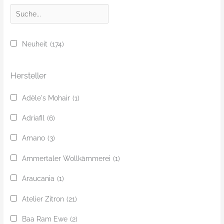
S
u
c
Neuheit
(174)
h
e
Hersteller
Adèle's Mohair
(1)
Adriafil
(6)
Amano
(3)
Ammertaler Wollkämmerei
(1)
Araucania
(1)
Atelier Zitron
(21)
Baa Ram Ewe
(2)