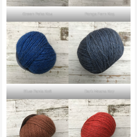
Green Peka K04
Ponga Fern K05
Blue Pania K06
Dark Moana K07