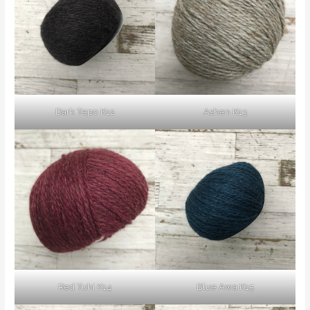
Dark Tepo K12
Ashen K13
Red Tuhi K14
Blue Awa K15