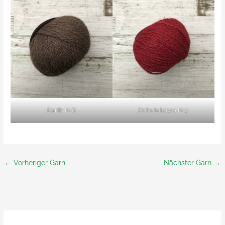
Earth K16
Pohutukawa K17
←
Vorheriger Garn
Nächster Garn
→