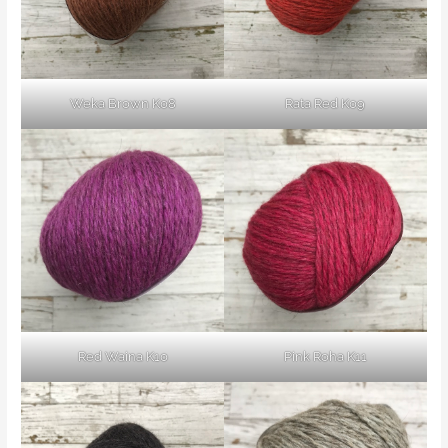
Weka Brown K08
Rata Red K09
Red Waina K10
Pink Roha K11