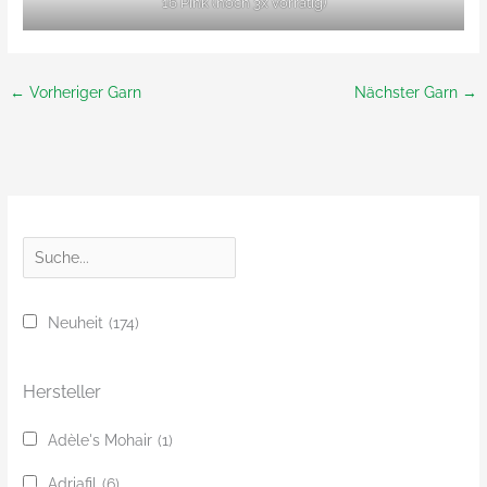
16 Pink (noch 3x vorrätig)
←
Vorheriger Garn
Nächster Garn
→
S
u
c
Neuheit
(174)
h
e
Hersteller
Adèle's Mohair
(1)
Adriafil
(6)