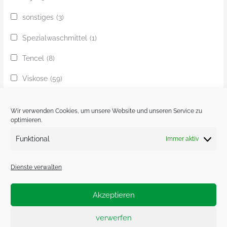
sonstiges
(3)
Spezialwaschmittel
(1)
Tencel
(8)
Viskose
(59)
Yak
(24)
Wir verwenden Cookies, um unsere Website und unseren Service zu
Ziege
(1)
optimieren.
Funktional
Immer aktiv
Zobel
(1)
Dienste verwalten
Akzeptieren
Impressum.
Datenschutzerklärung.
verwerfen
Cookie-Richtlinie (EU)