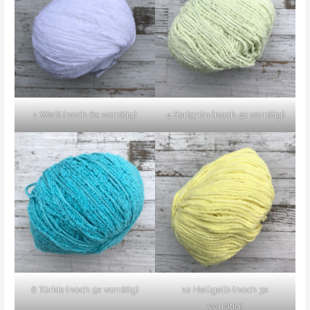
1 Weiß (noch 6x vorrätig)
4 Zartgrün (noch 4x vorrätig)
6 Türkis (noch 5x vorrätig)
12 Hellgelb (noch 3x
vorrätig)