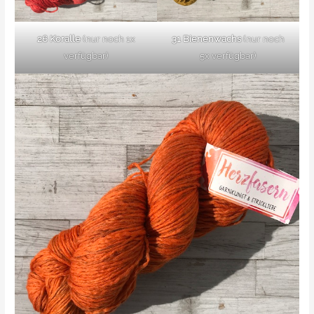
26 Koralle
(nur noch 1x
31 Bienenwachs
(nur noch
verfügbar)
5x verfügbar)