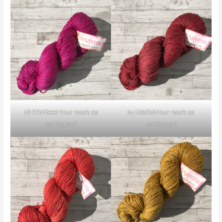
18 Himbeer
(nur noch 2x
24 Merlot
(nur noch 2x
verfügbar)
verfügbar)