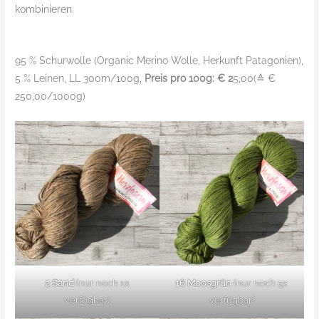
kombinieren.
95 % Schurwolle (Organic Merino Wolle, Herkunft Patagonien),
5 % Leinen, LL 300m/100g,
Preis pro 100g: € 2
5,00(≙ €
250,00/1000g)
2 Sand
(nur noch 1x
16 Moosgrün
(nur noch 5x
verfügbar)
verfügbar)