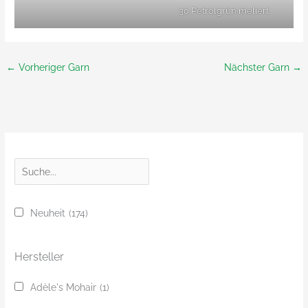
30 Petrolgrün meliert
←
Vorheriger Garn
Nächster Garn
→
S
u
c
Neuheit
(174)
h
e
Hersteller
Adèle's Mohair
(1)