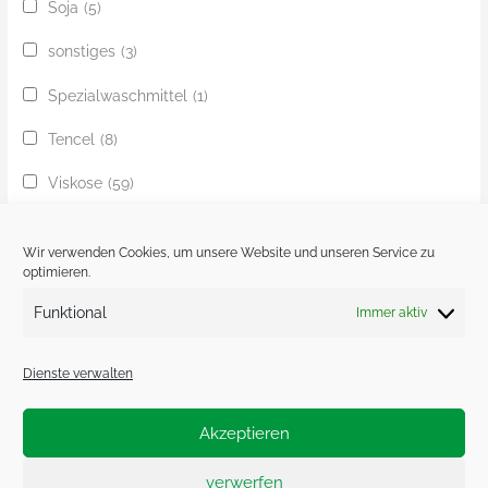
Soja
(5)
sonstiges
(3)
Spezialwaschmittel
(1)
Tencel
(8)
Viskose
(59)
Yak
(24)
Wir verwenden Cookies, um unsere Website und unseren Service zu
Ziege
(1)
optimieren.
Funktional
Immer aktiv
Zobel
(1)
Dienste verwalten
Akzeptieren
Impressum.
Datenschutzerklärung.
verwerfen