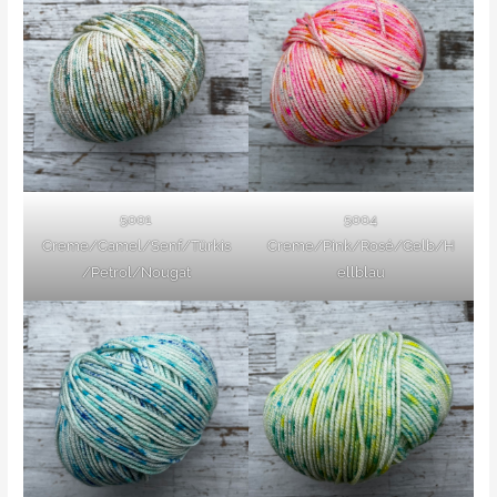
5001
5004
Creme/Camel/Senf/Türkis
Creme/Pink/Rosé/Gelb/H
/Petrol/Nougat
ellblau