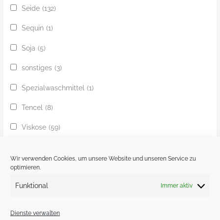
Seide
(132)
Sequin
(1)
Soja
(5)
sonstiges
(3)
Spezialwaschmittel
(1)
Tencel
(8)
Viskose
(59)
Yak
(24)
Wir verwenden Cookies, um unsere Website und unseren Service zu
Ziege
(1)
optimieren.
Funktional
Immer aktiv
Zobel
(1)
Dienste verwalten