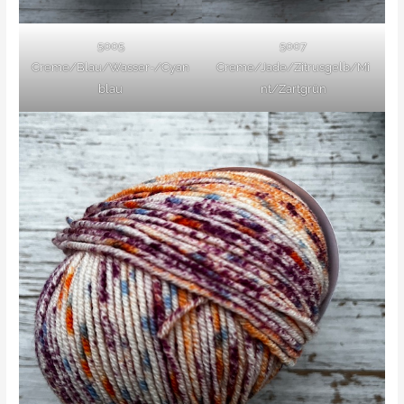
5005
5007
Creme/Blau/Wasser-/Cyan
Creme/Jade/Zitrusgelb/Mi
blau
nt/Zartgrün