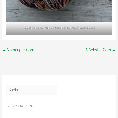
5008 Creme/Brombeer/Orange/Jeansblau
←
Vorheriger Garn
Nächster Garn
→
S
u
c
Neuheit
(174)
h
e