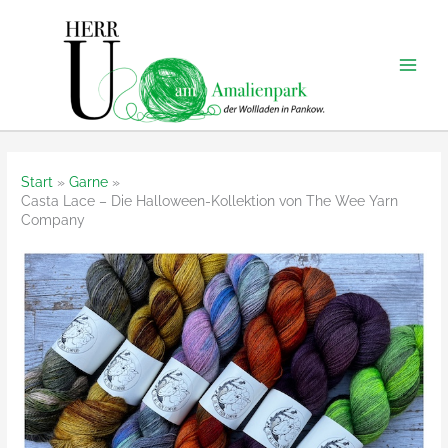
Zum
Inhalt
springen
Start
Garne
Casta Lace – Die Halloween-Kollektion von The Wee Yarn
Company