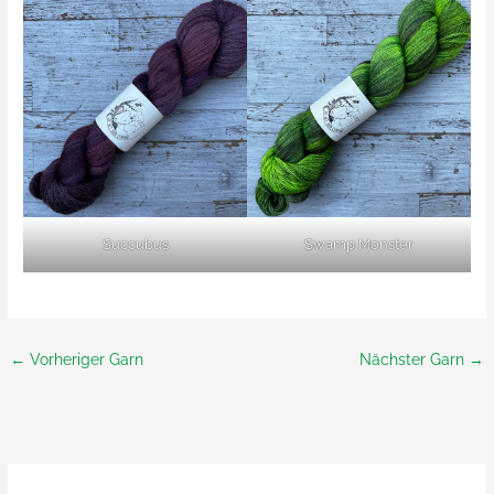
Succubus
Swamp Monster
←
Vorheriger Garn
Nächster Garn
→