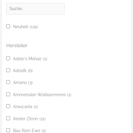
S
u
c
Neuheit
(174)
h
e
Hersteller
Adèle's Mohair
(1)
Adriafil
(6)
Amano
(3)
Ammertaler Wollkämmerei
(1)
Araucania
(1)
Atelier Zitron
(21)
Baa Ram Ewe
(2)