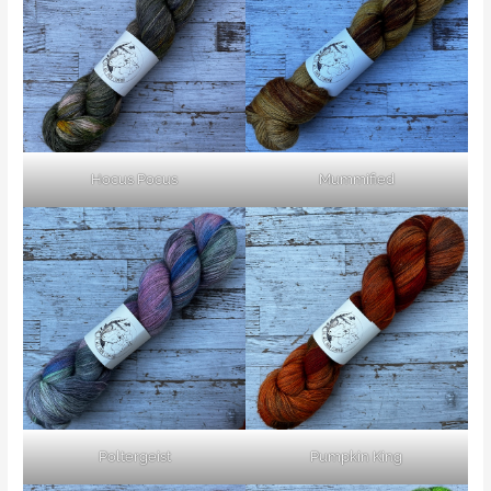
Hocus Pocus
Mummified
Poltergeist
Pumpkin King