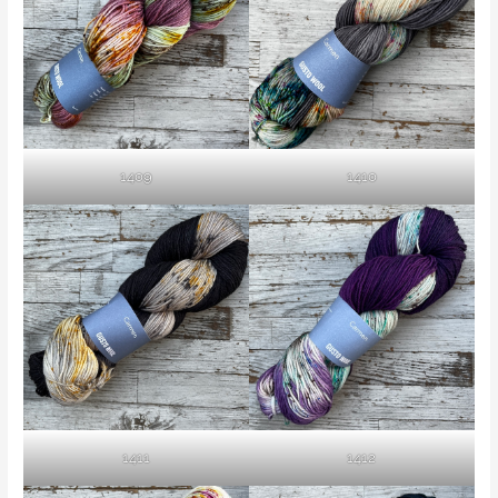
1409
1410
1411
1412