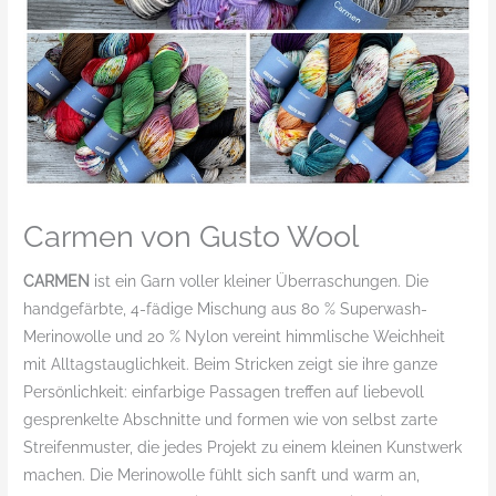
Carmen von Gusto Wool
CARMEN
ist ein Garn voller kleiner Überraschungen. Die
handgefärbte, 4-fädige Mischung aus 80 % Superwash-
Merinowolle und 20 % Nylon vereint himmlische Weichheit
mit Alltagstauglichkeit. Beim Stricken zeigt sie ihre ganze
Persönlichkeit: einfarbige Passagen treffen auf liebevoll
gesprenkelte Abschnitte und formen wie von selbst zarte
Streifenmuster, die jedes Projekt zu einem kleinen Kunstwerk
machen. Die Merinowolle fühlt sich sanft und warm an,