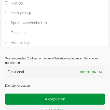
Soja
(5)
sonstiges
(3)
Spezialwaschmittel
(1)
Tencel
(8)
Viskose
(59)
Yak
(24)
Wir verwenden Cookies, um unsere Website und unseren Service zu
Ziege
(1)
optimieren.
Funktional
Immer aktiv
Zobel
(1)
Dienste verwalten
Akzeptieren
Impressum.
Datenschutzerklärung.