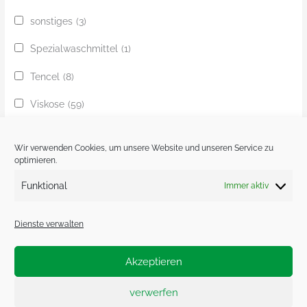
sonstiges
(3)
Spezialwaschmittel
(1)
Tencel
(8)
Viskose
(59)
Yak
(24)
Wir verwenden Cookies, um unsere Website und unseren Service zu
Ziege
(1)
optimieren.
Funktional
Immer aktiv
Zobel
(1)
Dienste verwalten
Akzeptieren
Impressum.
Datenschutzerklärung.
verwerfen
Cookie-Richtlinie (EU)