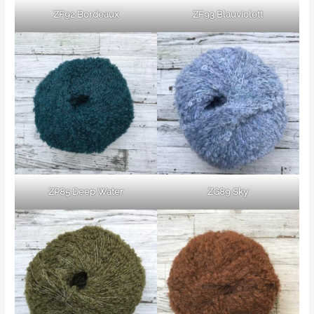
ZF92 Bordeaux
ZF93 Blauviolett
ZP85 Deep Water
ZG89 Sky