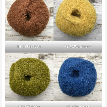
NEU: ZT39 Cocoa
NEU: ZR43 Limone
NEU: ZT38 Kiwi
NEU: ZQ09 Azur