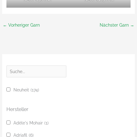
←
Vorheriger Garn
Nächster Garn
→
S
u
c
Neuheit
(174)
h
e
Hersteller
Adèle's Mohair
(1)
Adriafil
(6)